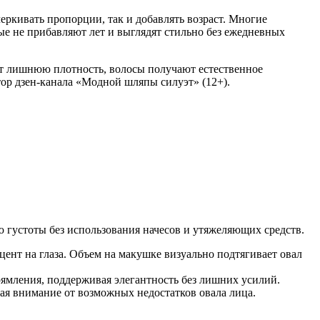
еркивать пропорции, так и добавлять возраст. Многие
е не прибавляют лет и выглядят стильно без ежедневных
ет лишнюю плотность, волосы получают естественное
тор дзен-канала «Модной шляпы силуэт» (12+).
ю густоты без использования начесов и утяжеляющих средств.
ент на глаза. Объем на макушке визуально подтягивает овал
рямления, поддерживая элегантность без лишних усилий.
кая внимание от возможных недостатков овала лица.