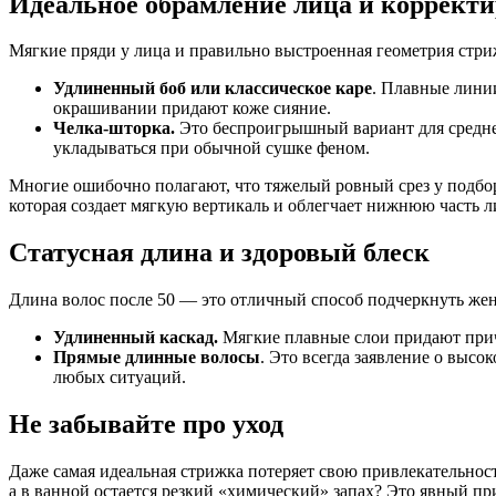
Идеальное обрамление лица и корректи
Мягкие пряди у лица и правильно выстроенная геометрия стр
Удлиненный боб или классическое каре
. Плавные лини
окрашивании придают коже сияние.
Челка-шторка.
Это беспроигрышный вариант для средней
укладываться при обычной сушке феном.
Многие ошибочно полагают, что тяжелый ровный срез у подборо
которая создает мягкую вертикаль и облегчает нижнюю часть л
Статусная длина и здоровый блеск
Длина волос после 50 — это отличный способ подчеркнуть женс
Удлиненный каскад.
Мягкие плавные слои придают приче
Прямые длинные волосы
. Это всегда заявление о выс
любых ситуаций.
Не забывайте про уход
Даже самая идеальная стрижка потеряет свою привлекательност
а в ванной остается резкий «химический» запах? Это явный п