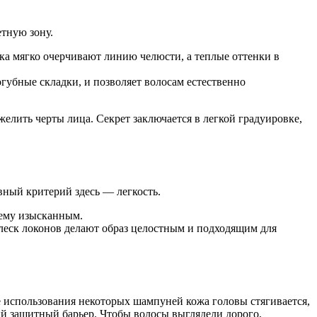
тную зону.
ка мягко очерчивают линию челюсти, а теплые оттенки в
губные складки, и позволяет волосам естественно
желить черты лица. Секрет заключается в легкой градуировке,
вный критерий здесь — легкость.
щему изысканным.
блеск локонов делают образ целостным и подходящим для
ле использования некоторых шампуней кожа головы стягивается,
ый защитный барьер. Чтобы волосы выглядели дорого,