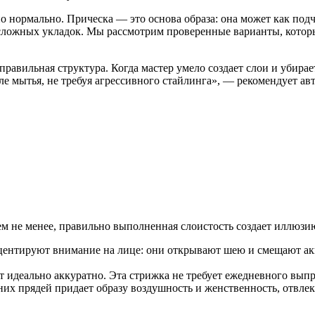
о нормально. Прическа — это основа образа: она может как подч
сложных укладок. Мы рассмотрим проверенные варианты, которы
равильная структура. Когда мастер умело создает слои и убира
е мытья, не требуя агрессивного стайлинга», — рекомендует ав
ем не менее, правильно выполненная слоистость создает иллюзи
центируют внимание на лице: они открывают шею и смещают акц
т идеально аккуратно. Эта стрижка не требует ежедневного вып
них прядей придает образу воздушность и женственность, отвле