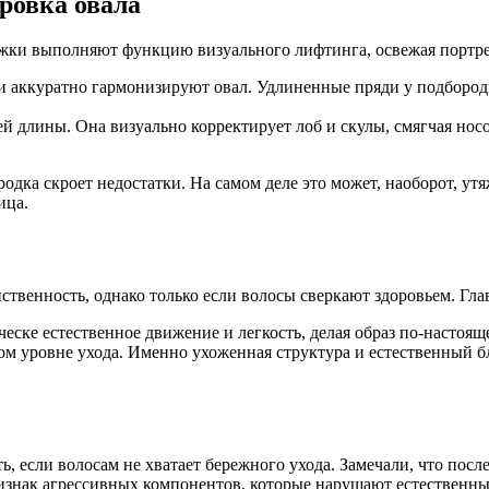
ровка овала
ижки выполняют функцию визуального лифтинга, освежая портре
и аккуратно гармонизируют овал. Удлиненные пряди у подбород
 длины. Она визуально корректирует лоб и скулы, смягчая носо
дка скроет недостатки. На самом деле это может, наоборот, утя
ица.
твенность, однако только если волосы сверкают здоровьем. Гла
ске естественное движение и легкость, делая образ по-настоя
оком уровне ухода. Именно ухоженная структура и естественный 
ь, если волосам не хватает бережного ухода. Замечали, что пос
ризнак агрессивных компонентов, которые нарушают естественн