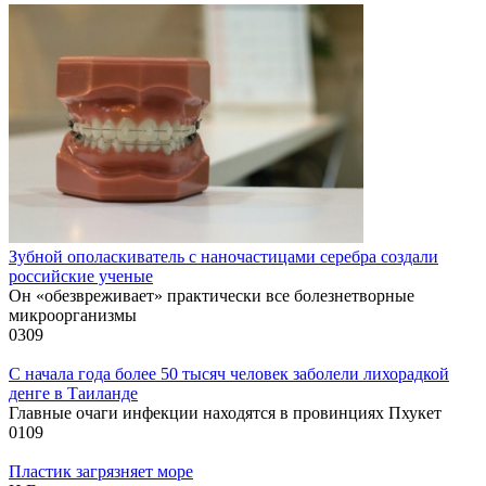
Зубной ополаскиватель с наночастицами серебра создали
российские ученые
Он «обезвреживает» практически все болезнетворные
микроорганизмы
0
309
С начала года более 50 тысяч человек заболели лихорадкой
денге в Таиланде
Главные очаги инфекции находятся в провинциях Пхукет
0
109
Пластик загрязняет море