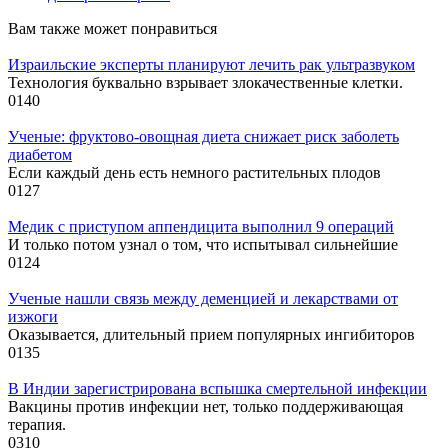
Вам также может понравиться
Израильские эксперты планируют лечить рак ультразвуком
Технология буквально взрывает злокачественные клетки.
0
140
Ученые: фруктово-овощная диета снижает риск заболеть
диабетом
Если каждый день есть немного растительных плодов
0
127
Медик с приступом аппендицита выполнил 9 операций
И только потом узнал о том, что испытывал сильнейшие
0
124
Ученые нашли связь между деменцией и лекарствами от
изжоги
Оказывается, длительный прием популярных ингибиторов
0
135
В Индии зарегистрирована вспышка смертельной инфекции
Вакцины против инфекции нет, только поддерживающая
терапия.
0
310