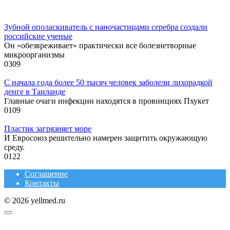
Зубной ополаскиватель с наночастицами серебра создали
российские ученые
Он «обезвреживает» практически все болезнетворные
микроорганизмы
0
309
С начала года более 50 тысяч человек заболели лихорадкой
денге в Таиланде
Главные очаги инфекции находятся в провинциях Пхукет
0
109
Пластик загрязняет море
И Евросоюз решительно намерен защитить окружающую
среду.
0
122
Соглашение
Контакты
© 2026 yellmed.ru