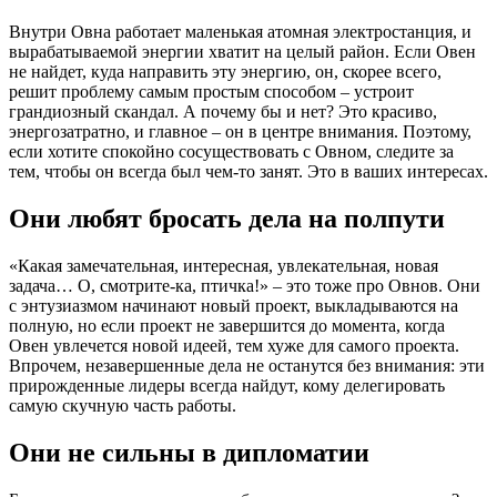
Внутри Овна работает маленькая атомная электростанция, и
вырабатываемой энергии хватит на целый район. Если Овен
не найдет, куда направить эту энергию, он, скорее всего,
решит проблему самым простым способом – устроит
грандиозный скандал. А почему бы и нет? Это красиво,
энергозатратно, и главное – он в центре внимания. Поэтому,
если хотите спокойно сосуществовать с Овном, следите за
тем, чтобы он всегда был чем-то занят. Это в ваших интересах.
Они любят бросать дела на полпути
«Какая замечательная, интересная, увлекательная, новая
задача… О, смотрите-ка, птичка!» – это тоже про Овнов. Они
с энтузиазмом начинают новый проект, выкладываются на
полную, но если проект не завершится до момента, когда
Овен увлечется новой идеей, тем хуже для самого проекта.
Впрочем, незавершенные дела не останутся без внимания: эти
прирожденные лидеры всегда найдут, кому делегировать
самую скучную часть работы.
Они не сильны в дипломатии