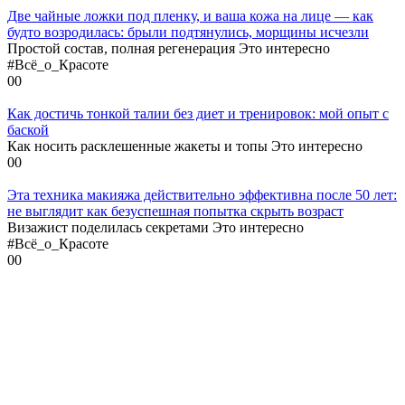
Две чайные ложки под пленку, и ваша кожа на лице — как
будто возродилась: брыли подтянулись, морщины исчезли
Простой состав, полная регенерация Это интересно
#Всё_о_Красоте
0
0
Как достичь тонкой талии без диет и тренировок: мой опыт с
баской
Как носить расклешенные жакеты и топы Это интересно
0
0
Эта техника макияжа действительно эффективна после 50 лет:
не выглядит как безуспешная попытка скрыть возраст
Визажист поделилась секретами Это интересно
#Всё_о_Красоте
0
0