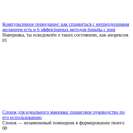
Компульсивное переедание: как справиться с непреодолимым
желанием есть и 6 эффективных методов борьбы с ним
Наверняка, ты осведомлён о таких состояниях, как анорексия
0
1
Спонж для идеального макияжа: пошаговое руководство по
его использованию
Спонж — незаменимый помощник в формировании твоего
0
0