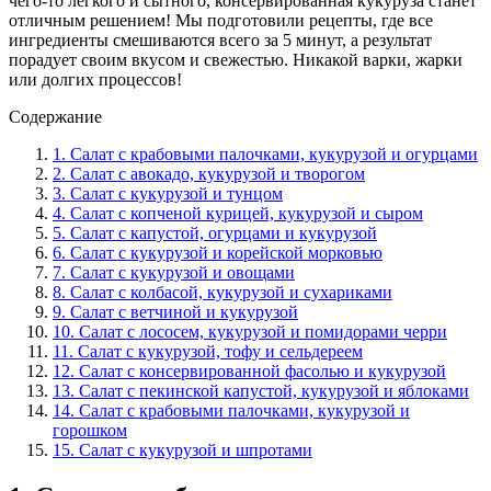
чего-то легкого и сытного, консервированная кукуруза станет
отличным решением! Мы подготовили рецепты, где все
ингредиенты смешиваются всего за 5 минут, а результат
порадует своим вкусом и свежестью. Никакой варки, жарки
или долгих процессов!
Содержание
1. Салат с крабовыми палочками, кукурузой и огурцами
2. Салат с авокадо, кукурузой и творогом
3. Салат с кукурузой и тунцом
4. Салат с копченой курицей, кукурузой и сыром
5. Салат с капустой, огурцами и кукурузой
6. Салат с кукурузой и корейской морковью
7. Салат с кукурузой и овощами
8. Салат с колбасой, кукурузой и сухариками
9. Салат с ветчиной и кукурузой
10. Салат с лососем, кукурузой и помидорами черри
11. Салат с кукурузой, тофу и сельдереем
12. Салат с консервированной фасолью и кукурузой
13. Салат с пекинской капустой, кукурузой и яблоками
14. Салат с крабовыми палочками, кукурузой и
горошком
15. Салат с кукурузой и шпротами