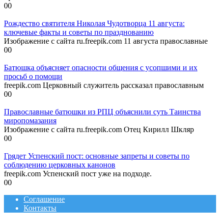
0
0
Рождество святителя Николая Чудотворца 11 августа:
ключевые факты и советы по празднованию
Изображение с сайта ru.freepik.com 11 августа православные
0
0
Батюшка объясняет опасности общения с усопшими и их
просьб о помощи
freepik.com Церковный служитель рассказал православным
0
0
Православные батюшки из РПЦ объяснили суть Таинства
миропомазания
Изображение с сайта ru.freepik.com Отец Кирилл Шкляр
0
0
Грядет Успенский пост: основные запреты и советы по
соблюдению церковных канонов
freepik.com Успенский пост уже на подходе.
0
0
Соглашение
Контакты