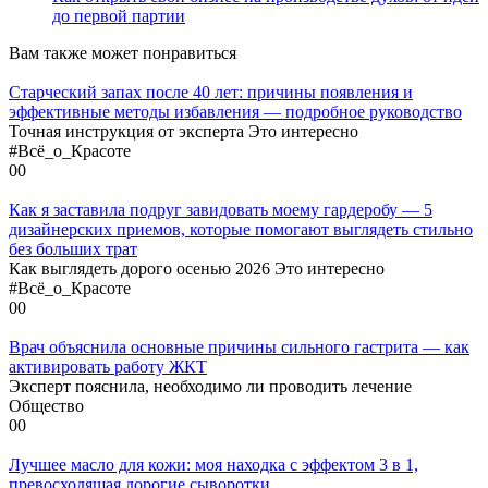
до первой партии
Вам также может понравиться
Старческий запах после 40 лет: причины появления и
эффективные методы избавления — подробное руководство
Точная инструкция от эксперта Это интересно
#Всё_о_Красоте
0
0
Как я заставила подруг завидовать моему гардеробу — 5
дизайнерских приемов, которые помогают выглядеть стильно
без больших трат
Как выглядеть дорого осенью 2026 Это интересно
#Всё_о_Красоте
0
0
Врач объяснила основные причины сильного гастрита — как
активировать работу ЖКТ
Эксперт пояснила, необходимо ли проводить лечение
Общество
0
0
Лучшее масло для кожи: моя находка с эффектом 3 в 1,
превосходящая дорогие сыворотки