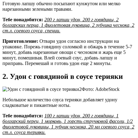
Готовую лапшу обычно посыпают кунжутом или мелко
нарезанными зелеными травами.
Тебе понадобится:
200 г лапши удон, 200 г говядины, 2
болгарских перца, 1 фиолетовая луковица, 2 зубчика чеснока, 2
ст.л. соевого соуса, специи.
Приготовление:
Отвари удон согласно инструкции на
упаковке. Порежь говядину соломкой и обжарь в течение 5-7
минут, добавь нарезанные овощи с чесноком и жарь еще 5
минут, помешивая. Влей соевый соус, добавь лапшу и
приправь. Перемешай и готовь удон еще 2 минуты.
2. Удон с говядиной в соусе терияки
Фото: AdobeStock
Небольшое количество соуса терияки добавляет удону
сладковатые и пикантные ноты.
Тебе понадобится:
100 г лапши удон, 200 г говядины, 1
болгарский перец, 1 морковь, 1 горсть стручковой фасоли, 1/2
фиолетовой луковицы, 1 зубчик чеснока, 20 мл соевого соуса, 2
ст.л. соуса терияки.