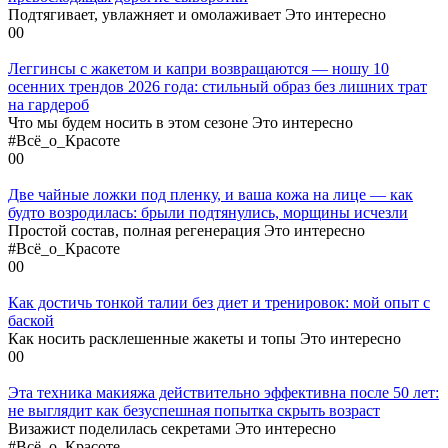
Подтягивает, увлажняет и омолаживает Это интересно
0
0
Леггинсы с жакетом и капри возвращаются — ношу 10
осенних трендов 2026 года: стильный образ без лишних трат
на гардероб
Что мы будем носить в этом сезоне Это интересно
#Всё_о_Красоте
0
0
Две чайные ложки под пленку, и ваша кожа на лице — как
будто возродилась: брыли подтянулись, морщины исчезли
Простой состав, полная регенерация Это интересно
#Всё_о_Красоте
0
0
Как достичь тонкой талии без диет и тренировок: мой опыт с
баской
Как носить расклешенные жакеты и топы Это интересно
0
0
Эта техника макияжа действительно эффективна после 50 лет:
не выглядит как безуспешная попытка скрыть возраст
Визажист поделилась секретами Это интересно
#Всё_о_Красоте