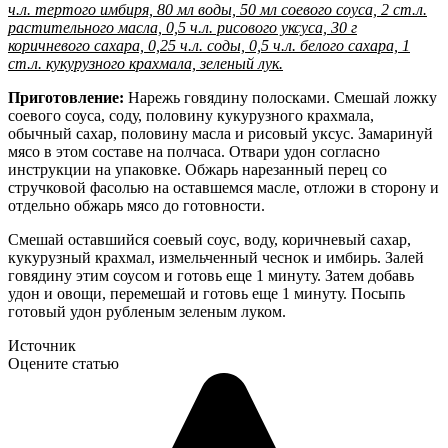
ч.л. тертого имбиря, 80 мл воды, 50 мл соевого соуса, 2 ст.л.
растительного масла, 0,5 ч.л. рисового уксуса, 30 г
коричневого сахара, 0,25 ч.л. соды, 0,5 ч.л. белого сахара, 1
ст.л. кукурузного крахмала, зеленый лук.
Приготовление:
Нарежь говядину полосками. Смешай ложку
соевого соуса, соду, половину кукурузного крахмала,
обычный сахар, половину масла и рисовый уксус. Замаринуй
мясо в этом составе на полчаса. Отвари удон согласно
инструкции на упаковке. Обжарь нарезанный перец со
стручковой фасолью на оставшемся масле, отложи в сторону и
отдельно обжарь мясо до готовности.
Смешай оставшийся соевый соус, воду, коричневый сахар,
кукурузный крахмал, измельченный чеснок и имбирь. Залей
говядину этим соусом и готовь еще 1 минуту. Затем добавь
удон и овощи, перемешай и готовь еще 1 минуту. Посыпь
готовый удон рубленым зеленым луком.
Источник
Оцените статью