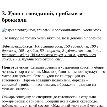
3. Удон с говядиной, грибами и
брокколи
Фото: AdobeStock
Это блюдо не только очень вкусное, но и довольно полезное!
Тебе понадобится:
100 г лапши удон, 150 г говядины, 100 г
брокколи, 100 г грибов, 80 г моркови, 2 зубчика чеснока, 1 ч.л.
тертого имбиря, 30 мл соевого соуса, 1 ст.л. устричного
соуса, 1 ч.л. коричневого сахара, специи.
Приготовление:
Смешай соевый и устричный соусы, имбирь,
чеснок, сахар и специи. Можно добавить немного кунжутного
масла для аромата. Отвари удон по инструкции до
готовности. Нарежь говядину полосками, морковь –
соломкой, грибы – пластинками, а брокколи – раздели на
мелкие соцветия.
Обжарь говядину со специями до готовности, а отдельно
обжарь овощи с грибами. Соедини все в одной сковороде,
добавь лапшу и залей соусом. Обжаривай удон еще 3 минуты,