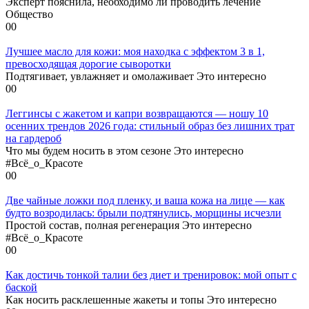
Эксперт пояснила, необходимо ли проводить лечение
Общество
0
0
Лучшее масло для кожи: моя находка с эффектом 3 в 1,
превосходящая дорогие сыворотки
Подтягивает, увлажняет и омолаживает Это интересно
0
0
Леггинсы с жакетом и капри возвращаются — ношу 10
осенних трендов 2026 года: стильный образ без лишних трат
на гардероб
Что мы будем носить в этом сезоне Это интересно
#Всё_о_Красоте
0
0
Две чайные ложки под пленку, и ваша кожа на лице — как
будто возродилась: брыли подтянулись, морщины исчезли
Простой состав, полная регенерация Это интересно
#Всё_о_Красоте
0
0
Как достичь тонкой талии без диет и тренировок: мой опыт с
баской
Как носить расклешенные жакеты и топы Это интересно