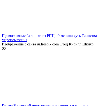
Православные батюшки из РПЦ объяснили суть Таинства
миропомазания
Изображение с сайта ru.freepik.com Отец Кирилл Шкляр
0
0
Грядет Успенский пост: основные запреты и советы по