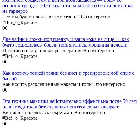
осенних трендов 2026 года: стильный образ без лишних трат
на гардероб
Что мы будем носить в этом сезоне Это интересно
#Всё_о_Красоте
0
0
Две чайные ложки под пленку, и ваша кожа на лице — как
будто возродилась: брыли подтянулись, морщины исчезли
Простой состав, полная регенерация Это интересно
#Всё_о_Красоте
0
0
Как достичь тонкой талии без диет и тренировок: мой опыт с
баской
Как носить расклешенные жакеты и топы Это интересно
0
0
Эта техника макияжа действительно эффективна после 50 лет:
не выглядит как безуспешная попытка скрыть возраст
Визажист поделилась секретами Это интересно
#Всё_о_Красоте
0
0