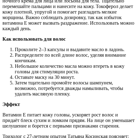
ночного крема для лица или лосьона для тела. Тщательно
перемешайте пальцами и нанесите на кожу. Токоферол делает
кожу плотной, упругой и помогает разгладить мелкие
морщины. Важно соблюдать дозировку, так как избыток
витамина Е может вызвать раздражение. Использовать можно
каждый день.
Как использовать для волос
Проколите 2–3 капсулы и выдавите масло в ладонь.
Распределите по всей длине волос, уделяя внимание
кончикам.
Небольшое количество масла можно втереть в кожу
головы для стимуляции роста.
Оставьте маску на 30 минут.
Затем тщательно промойте волосы шампунем,
возможно, потребуется дважды намыливать, чтобы
удалить масляную пленку.
Эффект
Витамин Е питает кожу головы, ускоряет рост волос и
придаёт блеск сухим и ломким прядям. На лице он уменьшает
шелушение и борется с первыми признаками старения.
Трихолог с 27-летним опытом Татьяна Косинская поясняет: