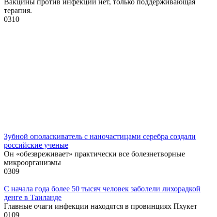
Вакцины против инфекции нет, только поддерживающая
терапия.
0
310
Зубной ополаскиватель с наночастицами серебра создали
российские ученые
Он «обезвреживает» практически все болезнетворные
микроорганизмы
0
309
С начала года более 50 тысяч человек заболели лихорадкой
денге в Таиланде
Главные очаги инфекции находятся в провинциях Пхукет
0
109