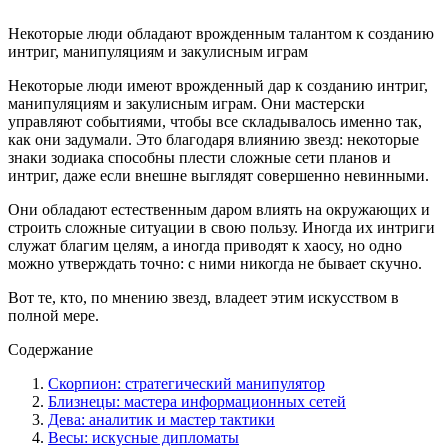
Некоторые люди обладают врожденным талантом к созданию
интриг, манипуляциям и закулисным играм
Некоторые люди имеют врожденный дар к созданию интриг,
манипуляциям и закулисным играм. Они мастерски
управляют событиями, чтобы все складывалось именно так,
как они задумали. Это благодаря влиянию звезд: некоторые
знаки зодиака способны плести сложные сети планов и
интриг, даже если внешне выглядят совершенно невинными.
Они обладают естественным даром влиять на окружающих и
строить сложные ситуации в свою пользу. Иногда их интриги
служат благим целям, а иногда приводят к хаосу, но одно
можно утверждать точно: с ними никогда не бывает скучно.
Вот те, кто, по мнению звезд, владеет этим искусством в
полной мере.
Содержание
Скорпион: стратегический манипулятор
Близнецы: мастера информационных сетей
Дева: аналитик и мастер тактики
Весы: искусные дипломаты