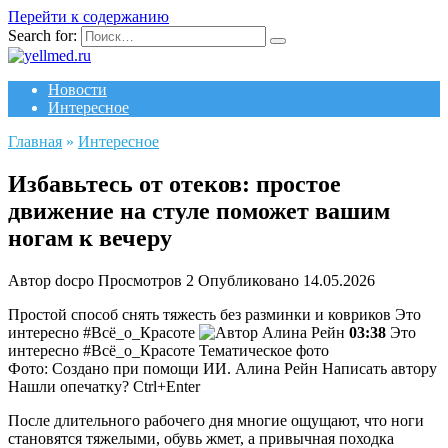
Перейти к содержанию
Search for:
Новости
Интересное
Главная
»
Интересное
Избавьтесь от отеков: простое
движение на стуле поможет вашим
ногам к вечеру
Автор
docpo
Просмотров
2
Опубликовано
14.05.2026
Простой способ снять тяжесть без разминки и ковриков
Это
интересно #Всё_о_Красоте
Алина Рейн
03:38
Это
интересно #Всё_о_Красоте Тематическое фото
Фото: Создано при помощи ИИ.
Алина Рейн
Написать автору
Нашли опечатку? Ctrl+Enter
После длительного рабочего дня многие ощущают, что ноги
становятся тяжелыми, обувь жмет, а привычная походка