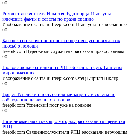
0
0
Рождество святителя Николая Чудотворца 11 августа:
ключевые факты и советы по празднованию
Изображение с сайта ru.freepik.com 11 августа православные
0
0
Батюшка объясняет опасности общения с усопшими и их
просьб о помощи
freepik.com Церковный служитель рассказал православным
0
0
Православные батюшки из РПЦ объяснили суть Таинства
миропомазания
Изображение с сайта ru.freepik.com Отец Кирилл Шкляр
0
0
Грядет Успенский пост: основные запреты и советы по
соблюдению церковных канонов
freepik.com Успенский пост уже на подходе.
0
0
Пять незаметных грехов, о которых рассказали священники
РПЦ
freepik.com Священнослужители РПЦ рассказали верующим