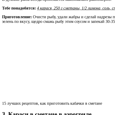
Тебе понадобятся:
4 карася, 250 г сметаны, 1/2 лимона, соль, с
Приготовление:
Очисти рыбу, удали жабры и сделай надрезы 
зелень по вкусу, щедро смажь рыбу этим соусом и запекай 30-35
15 лучших рецептов, как приготовить кабачки в сметане
3. Караси в сметане в аэрогриле