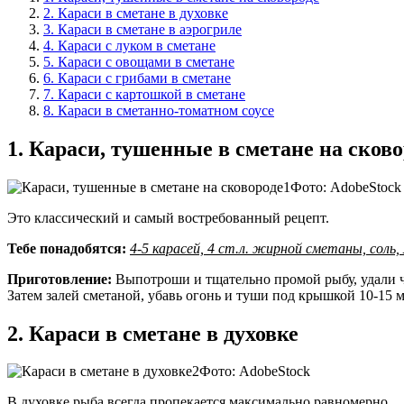
2. Караси в сметане в духовке
3. Караси в сметане в аэрогриле
4. Караси с луком в сметане
5. Караси с овощами в сметане
6. Караси с грибами в сметане
7. Караси с картошкой в сметане
8. Караси в сметанно-томатном соусе
1. Караси, тушенные в сметане на сково
Фото: AdobeStock
Это классический и самый востребованный рецепт.
Тебе понадобятся:
4-5 карасей, 4 ст.л. жирной сметаны, соль
Приготовление:
Выпотроши и тщательно промой рыбу, удали че
Затем залей сметаной, убавь огонь и туши под крышкой 10-15 
2. Караси в сметане в духовке
Фото: AdobeStock
В духовке рыба всегда пропекается максимально равномерно.