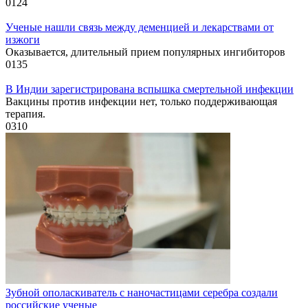
0
124
Ученые нашли связь между деменцией и лекарствами от
изжоги
Оказывается, длительный прием популярных ингибиторов
0
135
В Индии зарегистрирована вспышка смертельной инфекции
Вакцины против инфекции нет, только поддерживающая
терапия.
0
310
Зубной ополаскиватель с наночастицами серебра создали
российские ученые