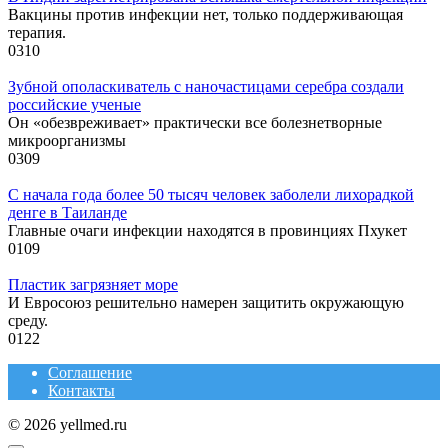
Вакцины против инфекции нет, только поддерживающая
терапия.
0
310
Зубной ополаскиватель с наночастицами серебра создали
российские ученые
Он «обезвреживает» практически все болезнетворные
микроорганизмы
0
309
С начала года более 50 тысяч человек заболели лихорадкой
денге в Таиланде
Главные очаги инфекции находятся в провинциях Пхукет
0
109
Пластик загрязняет море
И Евросоюз решительно намерен защитить окружающую
среду.
0
122
Соглашение
Контакты
© 2026 yellmed.ru