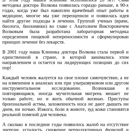
методика доктора Волкова появилась гораздо раньше, в 90-х
годах, когда уже был накоплен врачебный опыт работы в
медицине, многое мы уже переоценили и появилась идея
найти другие подходы в лечении. Группой ученых (врачи,
биологи, биохимики) во главе с Анатолием Викторовичем
Волковым была разработана лабораторная методика
определения пищевой непереносимости и сформулирован
принцип лечение без лекарств.
В 2001 году наша Клиника доктора Волкова стала первой и
единственной в стране, в которой занимались этим
направлением и остается на лидирующих позициях до сих
пор!
Каждый человек жалуется на свое плохое самочувствие, а не
на изменения в анализах или при ультразвуковом или другом
инструментальном исследовании. Возникшая и
повторяющаяся, иногда мучительная мигрень мешает не
только работе, но и жить обычной жизнью. Приступы
бронхиальной астмы, заложенность носа не дают дышать ни
днем, ни ночью. Изжога, боли в животе, зуд кожи становятся
реальной помехой для человека.
А сколько в последние годы появилось жалоб на отсутствие
энергии, усталость, снижение репродуктивных функций и