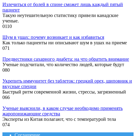
Излечиться от болей в спине сможет лишь каждый пятый
пациент
Такую неутешительную статистику привели канадские
ученые.
0
110
Шум в ушах: почему возникает и как избавиться
Как только пациенты ни описывают шум в ушах на приеме
0
71
Предвестники сахарного диабета: на что обратить внимание
Ученые подсчитали, что количество людей, которые будут
0
80
Укрепить иммунитет без таблеток: грецкий орех, шиповник и
вкусные специи
Быстрый ритм современной жизни, стрессы, загрязненный
0
66
Ученые выяснили, в каком случае необходимо применять
жаропонижающие средства
Эксперты из Китая полагают, что с температурой тела
0
74
Соглашение