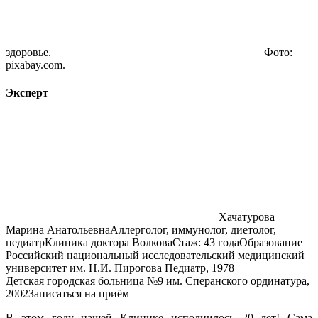
здоровье.
Фото:
pixabay.com.
Эксперт
Хачатурова
Марина Анатольевна
Аллерголог, иммунолог, диетолог,
педиатрКлиника доктора ВолковаСтаж: 43 годаОбразование
Российский национальный исследовательский медицинский
университет им. Н.И. Пирогова Педиатр, 1978
Детская городская больница №9 им. Сперанского ординатура,
2002Записаться на приём
В этом году нашей Клинике исполнилось 20 лет! Сама