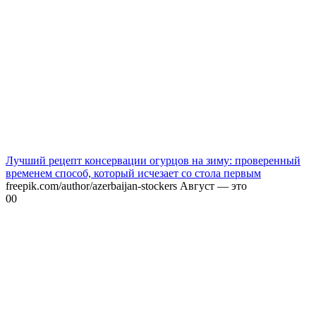
Лучший рецепт консервации огурцов на зиму: проверенный
временем способ, который исчезает со стола первым
freepik.com/author/azerbaijan-stockers Август — это
0
0