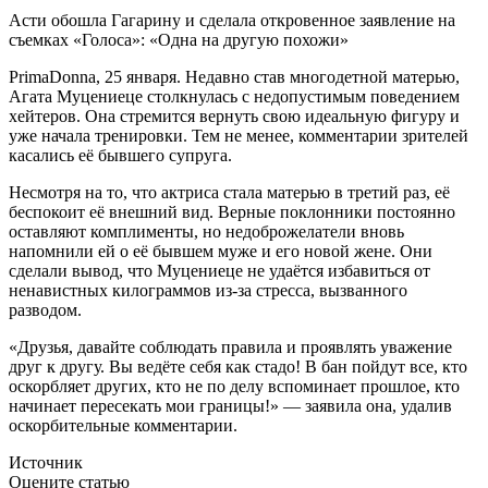
Асти обошла Гагарину и сделала откровенное заявление на
съемках «Голоса»: «Одна на другую похожи»
PrimaDonna, 25 января.
Недавно став многодетной матерью,
Агата Муцениеце столкнулась с недопустимым поведением
хейтеров. Она стремится вернуть свою идеальную фигуру и
уже начала тренировки. Тем не менее, комментарии зрителей
касались её бывшего супруга.
Несмотря на то, что актриса стала матерью в третий раз, её
беспокоит её внешний вид. Верные поклонники постоянно
оставляют комплименты, но недоброжелатели вновь
напомнили ей о её бывшем муже и его новой жене. Они
сделали вывод, что Муцениеце не удаётся избавиться от
ненавистных килограммов из-за стресса, вызванного
разводом.
«Друзья, давайте соблюдать правила и проявлять уважение
друг к другу. Вы ведёте себя как стадо! В бан пойдут все, кто
оскорбляет других, кто не по делу вспоминает прошлое, кто
начинает пересекать мои границы!» — заявила она, удалив
оскорбительные комментарии.
Источник
Оцените статью