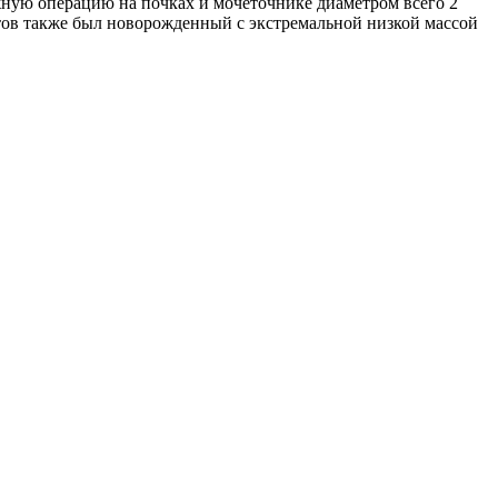
ную операцию на почках и мочеточнике диаметром всего 2
тов также был новорожденный с экстремальной низкой массой