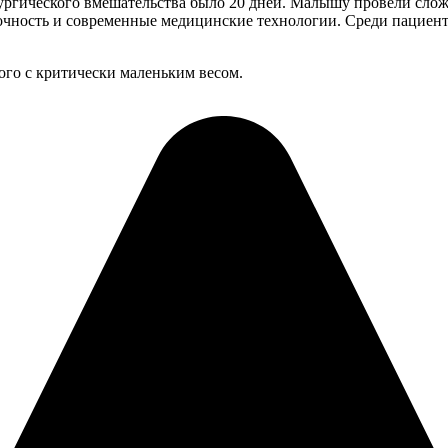
ргического вмешательства было 20 дней. Малышу провели слож
точность и современные медицинские технологии. Среди пациен
ого с критически маленьким весом.