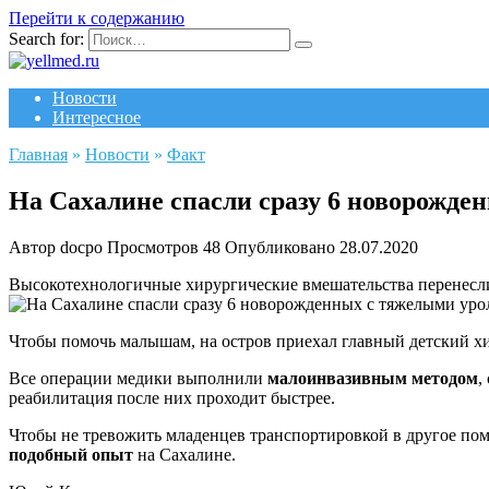
Перейти к содержанию
Search for:
Новости
Интересное
Главная
»
Новости
»
Факт
На Сахалине спасли сразу 6 новорожд
Автор
docpo
Просмотров
48
Опубликовано
28.07.2020
Высокотехнологичные хирургические вмешательства перенесли
Чтобы помочь малышам, на остров приехал главный детский х
Все операции медики выполнили
малоинвазивным методом
,
реабилитация после них проходит быстрее.
Чтобы не тревожить младенцев транспортировкой в другое пом
подобный опыт
на Сахалине.