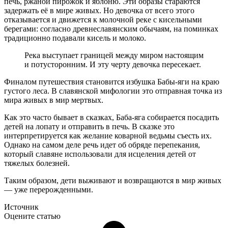
печь, ржаной пирожок и яблоню. Эти образы стараются
задержать её в мире живых. Но девочка от всего этого
отказывается и движется к молочной реке с кисельными
берегами: согласно древнеславянским обычаям, на поминках
традиционно подавали кисель и молоко.
Река выступает границей между миром настоящим
и потусторонним. И эту черту девочка пересекает.
Финалом путешествия становится избушка Бабы-яги на краю
густого леса. В славянской мифологии это отправная точка из
мира живых в мир мертвых.
Как это часто бывает в сказках, Баба-яга собирается посадить
детей на лопату и отправить в печь. В сказке это
интерпретируется как желание коварной ведьмы съесть их.
Однако на самом деле речь идет об обряде перепекания,
который славяне использовали для исцеления детей от
тяжелых болезней.
Таким образом, дети выживают и возвращаются в мир живых
— уже перерожденными.
Источник
Оцените статью