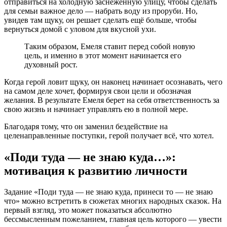
отправиться на холодную заснеженную улицу, чтобы сделать
для семьи важное дело — набрать воду из проруби. Но,
увидев там щуку, он решает сделать ещё больше, чтобы
вернуться домой с уловом для вкусной ухи.
Таким образом, Емеля ставит перед собой новую
цель, и именно в этот момент начинается его
духовный рост.
Когда герой ловит щуку, он наконец начинает осознавать, чего
на самом деле хочет, формируя свои цели и обозначая
желания. В результате Емеля берет на себя ответственность за
свою жизнь и начинает управлять ею в полной мере.
Благодаря тому, что он заменил бездействие на
целенаправленные поступки, герой получает всё, что хотел.
«Поди туда — не знаю куда…»:
мотивация к развитию личности
Задание «Поди туда — не знаю куда, принеси то — не знаю
что» можно встретить в сюжетах многих народных сказок. На
первый взгляд, это может показаться абсолютно
бессмысленным пожеланием, главная цель которого — увести