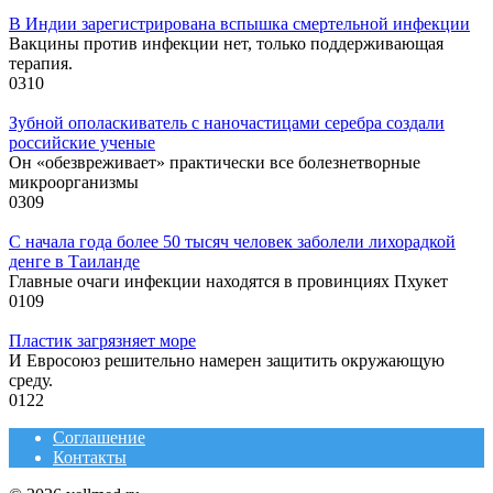
В Индии зарегистрирована вспышка смертельной инфекции
Вакцины против инфекции нет, только поддерживающая
терапия.
0
310
Зубной ополаскиватель с наночастицами серебра создали
российские ученые
Он «обезвреживает» практически все болезнетворные
микроорганизмы
0
309
С начала года более 50 тысяч человек заболели лихорадкой
денге в Таиланде
Главные очаги инфекции находятся в провинциях Пхукет
0
109
Пластик загрязняет море
И Евросоюз решительно намерен защитить окружающую
среду.
0
122
Соглашение
Контакты