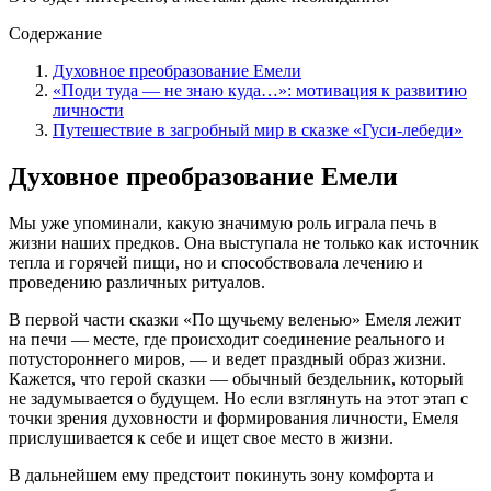
Содержание
Духовное преобразование Емели
«Поди туда — не знаю куда…»: мотивация к развитию
личности
Путешествие в загробный мир в сказке «Гуси-лебеди»
Духовное преобразование Емели
Мы уже упоминали, какую значимую роль играла печь в
жизни наших предков. Она выступала не только как источник
тепла и горячей пищи, но и способствовала лечению и
проведению различных ритуалов.
В первой части сказки «По щучьему веленью» Емеля лежит
на печи — месте, где происходит соединение реального и
потустороннего миров, — и ведет праздный образ жизни.
Кажется, что герой сказки — обычный бездельник, который
не задумывается о будущем. Но если взглянуть на этот этап с
точки зрения духовности и формирования личности, Емеля
прислушивается к себе и ищет свое место в жизни.
В дальнейшем ему предстоит покинуть зону комфорта и