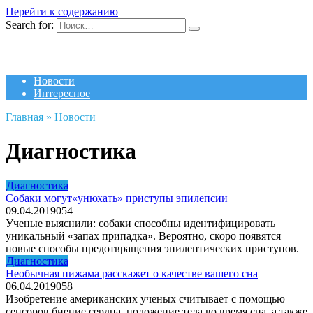
Перейти к содержанию
Search for:
Новости
Интересное
Главная
»
Новости
Диагностика
Диагностика
Собаки могут«унюхать» приступы эпилепсии
09.04.2019
0
54
Ученые выяснили: собаки способны идентифицировать
уникальный «запах припадка». Вероятно, скоро появятся
новые способы предотвращения эпилептических приступов.
Диагностика
Необычная пижама расскажет о качестве вашего сна
06.04.2019
0
58
Изобретение американских ученых считывает с помощью
сенсоров биение сердца, положение тела во время сна, а также