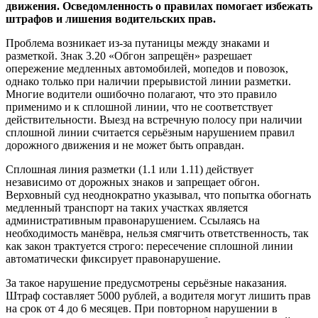
движения. Осведомленность о правилах помогает избежать
штрафов и лишения водительских прав.
Проблема возникает из-за путаницы между знаками и
разметкой. Знак 3.20 «Обгон запрещён» разрешает
опережение медленных автомобилей, мопедов и повозок,
однако только при наличии прерывистой линии разметки.
Многие водители ошибочно полагают, что это правило
применимо и к сплошной линии, что не соответствует
действительности. Выезд на встречную полосу при наличии
сплошной линии считается серьёзным нарушением правил
дорожного движения и не может быть оправдан.
Сплошная линия разметки (1.1 или 1.11) действует
независимо от дорожных знаков и запрещает обгон.
Верховный суд неоднократно указывал, что попытка обогнать
медленный транспорт на таких участках является
административным правонарушением. Ссылаясь на
необходимость манёвра, нельзя смягчить ответственность, так
как закон трактуется строго: пересечение сплошной линии
автоматически фиксирует правонарушение.
За такое нарушение предусмотрены серьёзные наказания.
Штраф составляет 5000 рублей, а водителя могут лишить прав
на срок от 4 до 6 месяцев. При повторном нарушении в