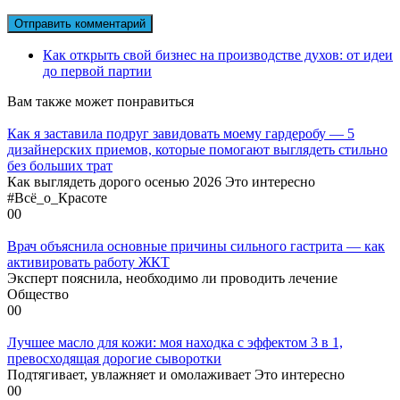
Как открыть свой бизнес на производстве духов: от идеи
до первой партии
Вам также может понравиться
Как я заставила подруг завидовать моему гардеробу — 5
дизайнерских приемов, которые помогают выглядеть стильно
без больших трат
Как выглядеть дорого осенью 2026 Это интересно
#Всё_о_Красоте
0
0
Врач объяснила основные причины сильного гастрита — как
активировать работу ЖКТ
Эксперт пояснила, необходимо ли проводить лечение
Общество
0
0
Лучшее масло для кожи: моя находка с эффектом 3 в 1,
превосходящая дорогие сыворотки
Подтягивает, увлажняет и омолаживает Это интересно
0
0