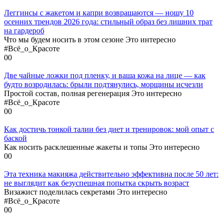
Леггинсы с жакетом и капри возвращаются — ношу 10
осенних трендов 2026 года: стильный образ без лишних трат
на гардероб
Что мы будем носить в этом сезоне Это интересно
#Всё_о_Красоте
0
0
Две чайные ложки под пленку, и ваша кожа на лице — как
будто возродилась: брыли подтянулись, морщины исчезли
Простой состав, полная регенерация Это интересно
#Всё_о_Красоте
0
0
Как достичь тонкой талии без диет и тренировок: мой опыт с
баской
Как носить расклешенные жакеты и топы Это интересно
0
0
Эта техника макияжа действительно эффективна после 50 лет:
не выглядит как безуспешная попытка скрыть возраст
Визажист поделилась секретами Это интересно
#Всё_о_Красоте
0
0