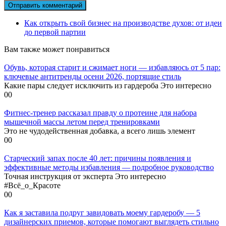
Как открыть свой бизнес на производстве духов: от идеи
до первой партии
Вам также может понравиться
Обувь, которая старит и сжимает ноги — избавляюсь от 5 пар:
ключевые антитренды осени 2026, портящие стиль
Какие пары следует исключить из гардероба Это интересно
0
0
Фитнес-тренер рассказал правду о протеине для набора
мышечной массы летом перед тренировками
Это не чудодейственная добавка, а всего лишь элемент
0
0
Старческий запах после 40 лет: причины появления и
эффективные методы избавления — подробное руководство
Точная инструкция от эксперта Это интересно
#Всё_о_Красоте
0
0
Как я заставила подруг завидовать моему гардеробу — 5
дизайнерских приемов, которые помогают выглядеть стильно