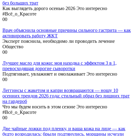
без больших трат
Как выглядеть дорого осенью 2026 Это интересно
#Всё_о_Красоте
0
0
Врач объяснила основные причины сильного гастрита — как
активировать работу ЖКТ
Эксперт пояснила, необходимо ли проводить лечение
Общество
0
0
Лучшее масло для кожи: моя находка с эффектом 3 в 1,
превосходящая дорогие сыворотки
Подтягивает, увлажняет и омолаживает Это интересно
0
0
Леггинсы с жакетом и капри возвращаются — ношу 10
осенних трендов 2026 года: стильный образ без лишних трат
на гардероб
Что мы будем носить в этом сезоне Это интересно
#Всё_о_Красоте
0
0
Две чайные ложки под пленку, и ваша кожа на лице — как
будто возродилась: брыли подтянулись, морщины исчезли