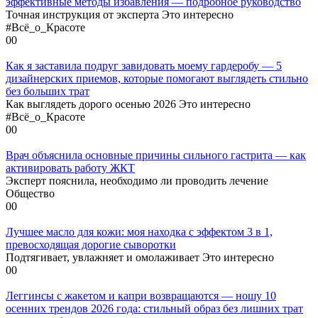
эффективные методы избавления — подробное руководство
Точная инструкция от эксперта Это интересно
#Всё_о_Красоте
0
0
Как я заставила подруг завидовать моему гардеробу — 5
дизайнерских приемов, которые помогают выглядеть стильно
без больших трат
Как выглядеть дорого осенью 2026 Это интересно
#Всё_о_Красоте
0
0
Врач объяснила основные причины сильного гастрита — как
активировать работу ЖКТ
Эксперт пояснила, необходимо ли проводить лечение
Общество
0
0
Лучшее масло для кожи: моя находка с эффектом 3 в 1,
превосходящая дорогие сыворотки
Подтягивает, увлажняет и омолаживает Это интересно
0
0
Леггинсы с жакетом и капри возвращаются — ношу 10
осенних трендов 2026 года: стильный образ без лишних трат