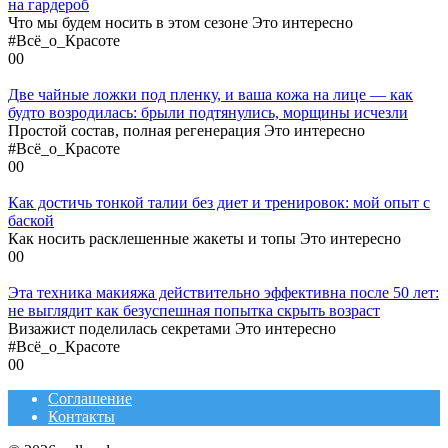
на гардероб
Что мы будем носить в этом сезоне Это интересно
#Всё_о_Красоте
0
0
Две чайные ложки под пленку, и ваша кожа на лице — как
будто возродилась: брыли подтянулись, морщины исчезли
Простой состав, полная регенерация Это интересно
#Всё_о_Красоте
0
0
Как достичь тонкой талии без диет и тренировок: мой опыт с
баской
Как носить расклешенные жакеты и топы Это интересно
0
0
Эта техника макияжа действительно эффективна после 50 лет:
не выглядит как безуспешная попытка скрыть возраст
Визажист поделилась секретами Это интересно
#Всё_о_Красоте
0
0
Соглашение
Контакты