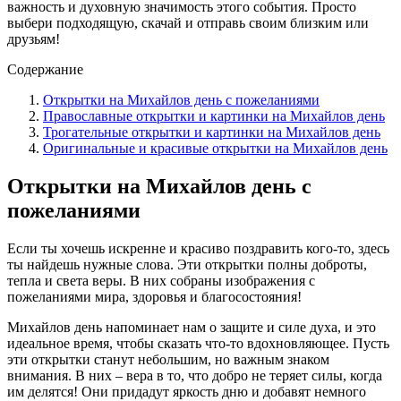
важность и духовную значимость этого события. Просто
выбери подходящую, скачай и отправь своим близким или
друзьям!
Содержание
Открытки на Михайлов день с пожеланиями
Православные открытки и картинки на Михайлов день
Трогательные открытки и картинки на Михайлов день
Оригинальные и красивые открытки на Михайлов день
Открытки на Михайлов день с
пожеланиями
Если ты хочешь искренне и красиво поздравить кого-то, здесь
ты найдешь нужные слова. Эти открытки полны доброты,
тепла и света веры. В них собраны изображения с
пожеланиями мира, здоровья и благосостояния!
Михайлов день напоминает нам о защите и силе духа, и это
идеальное время, чтобы сказать что-то вдохновляющее. Пусть
эти открытки станут небольшим, но важным знаком
внимания. В них – вера в то, что добро не теряет силы, когда
им делятся! Они придадут яркость дню и добавят немного