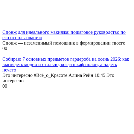
Спонж для идеального макияжа: пошаговое руководство по
его использованию
Спонж — незаменимый помощник в формировании твоего
0
0
Собираю 7 основных предметов гардероба на осень 2026: как
выглядеть модно и стильно, когда шкаф полон, а надеть
нечего
Это интересно #Всё_о_Красоте Алина Рейн 10:45 Это
интересно
0
0