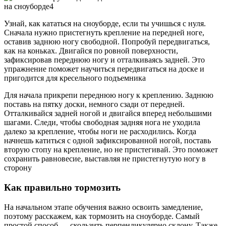
Узнай, как кататься на сноуборде, если ты учишься с нуля.
Сначала нужно пристегнуть крепление на передней ноге,
оставив заднюю ногу свободной. Попробуй передвигаться,
как на коньках. Двигайся по ровной поверхности,
зафиксировав переднюю ногу и отталкиваясь задней. Это
упражнение поможет научиться передвигаться на доске и
пригодится для кресельного подъемника
Для начала прикрепи переднюю ногу к креплению. Заднюю
поставь на пятку доски, немного сзади от передней.
Отталкивайся задней ногой и двигайся вперед небольшими
шагами. Следи, чтобы свободная задняя нога не уходила
далеко за крепление, чтобы ноги не расходились. Когда
начнешь катиться с одной зафиксированной ногой, поставь
вторую стопу на крепление, но не пристегивай. Это поможет
сохранить равновесие, выставляя не пристегнутую ногу в
сторону
Как правильно тормозить
На начальном этапе обучения важно освоить замедление,
поэтому расскажем, как тормозить на сноуборде. Самый
простой способ — скользить перпендикулярно склону. Также