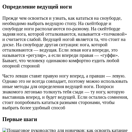
Определение ведущей ноги
Прежде чем освоиться и узнать, как кататься на сноуборде,
необходимо выбрать ведущую стопу. На скейтборде и
сноуборде ноги располагаются по-разному. На скейтборде
задняя нога, которой отталкиваются, называется «толчковой»
и считается слабой. Ведущей ногой является та, что стоит на
доске. На сноуборде другая ситуация: нога, которой
отталкиваются — ведущая. Если левая нога впереди, это
называется «регуляр», а если впереди правая — «гуффи».
Бывает, что человеку одинаково комфортно ездить любой
опорной стороной
Часто левши ставят правую ногу вперед, а правши — левую.
Однако это не всегда совпадает, поэтому можно использовать
иные методы для определения ведущей ноги. Попроси
знакомого легонько толкнуть тебя сзади — ту ногу, которую
выставишь вперед, и будет ведущей. Если остались сомнения,
стоит попробовать кататься разными сторонами, чтобы
выбрать более удобный способ
Первые шаги