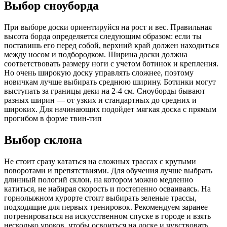
Выбор сноуборда
При выборе доски ориентируйся на рост и вес. Правильная
высота борда определяется следующим образом: если ты
поставишь его перед собой, верхний край должен находиться
между носом и подбородком. Ширина доски должна
соответствовать размеру ноги с учетом ботинок и крепления.
Но очень широкую доску управлять сложнее, поэтому
новичкам лучше выбирать среднюю ширину. Ботинки могут
выступать за границы деки на 2-4 см. Сноуборды бывают
разных ширин — от узких и стандартных до средних и
широких. Для начинающих подойдет мягкая доска с прямым
прогибом в форме твин-тип
Выбор склона
Не стоит сразу кататься на сложных трассах с крутыми
поворотами и препятствиями. Для обучения лучше выбрать
длинный пологий склон, на котором можно медленно
катиться, не набирая скорость и постепенно осваиваясь. На
горнолыжном курорте стоит выбирать зеленые трассы,
подходящие для первых тренировок. Рекомендуем заранее
потренироваться на искусственном спуске в городе и взять
несколько уроков, чтобы освоиться на доске и чувствовать