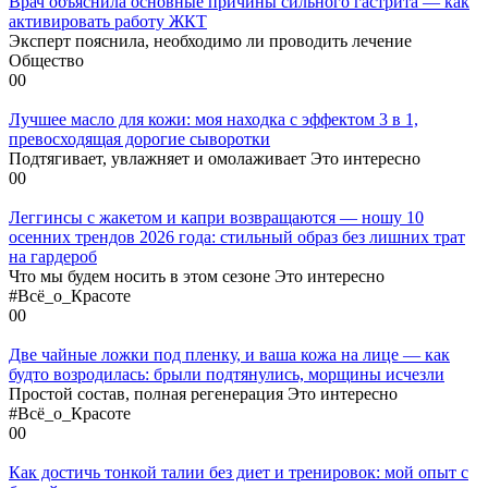
Врач объяснила основные причины сильного гастрита — как
активировать работу ЖКТ
Эксперт пояснила, необходимо ли проводить лечение
Общество
0
0
Лучшее масло для кожи: моя находка с эффектом 3 в 1,
превосходящая дорогие сыворотки
Подтягивает, увлажняет и омолаживает Это интересно
0
0
Леггинсы с жакетом и капри возвращаются — ношу 10
осенних трендов 2026 года: стильный образ без лишних трат
на гардероб
Что мы будем носить в этом сезоне Это интересно
#Всё_о_Красоте
0
0
Две чайные ложки под пленку, и ваша кожа на лице — как
будто возродилась: брыли подтянулись, морщины исчезли
Простой состав, полная регенерация Это интересно
#Всё_о_Красоте
0
0
Как достичь тонкой талии без диет и тренировок: мой опыт с