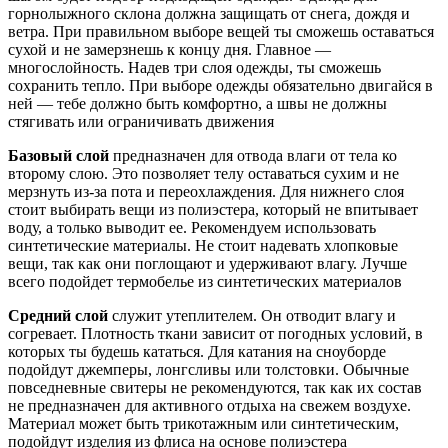
горнолыжного склона должна защищать от снега, дождя и
ветра. При правильном выборе вещей ты сможешь оставаться
сухой и не замерзнешь к концу дня. Главное —
многослойность. Надев три слоя одежды, ты сможешь
сохранить тепло. При выборе одежды обязательно двигайся в
ней — тебе должно быть комфортно, а швы не должны
стягивать или ограничивать движения
Базовый слой
предназначен для отвода влаги от тела ко
второму слою. Это позволяет телу оставаться сухим и не
мерзнуть из-за пота и переохлаждения. Для нижнего слоя
стоит выбирать вещи из полиэстера, который не впитывает
воду, а только выводит ее. Рекомендуем использовать
синтетические материалы. Не стоит надевать хлопковые
вещи, так как они поглощают и удерживают влагу. Лучше
всего подойдет термобелье из синтетических материалов
Средний слой
служит утеплителем. Он отводит влагу и
согревает. Плотность ткани зависит от погодных условий, в
которых ты будешь кататься. Для катания на сноуборде
подойдут джемперы, лонгсливы или толстовки. Обычные
повседневные свитеры не рекомендуются, так как их состав
не предназначен для активного отдыха на свежем воздухе.
Материал может быть трикотажным или синтетическим,
подойдут изделия из флиса на основе полиэстера