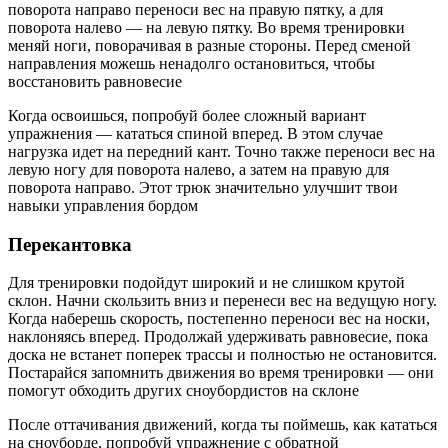
поворота направо переноси вес на правую пятку, а для
поворота налево — на левую пятку. Во время тренировки
меняй ноги, поворачивая в разные стороны. Перед сменой
направления можешь ненадолго остановиться, чтобы
восстановить равновесие
Когда освоишься, попробуй более сложный вариант
упражнения — кататься спиной вперед. В этом случае
нагрузка идет на передний кант. Точно также переноси вес на
левую ногу для поворота налево, а затем на правую для
поворота направо. Этот трюк значительно улучшит твои
навыки управления бордом
Перекантовка
Для тренировки подойдут широкий и не слишком крутой
склон. Начни скользить вниз и перенеси вес на ведущую ногу.
Когда наберешь скорость, постепенно переноси вес на носки,
наклоняясь вперед. Продолжай удерживать равновесие, пока
доска не встанет поперек трассы и полностью не остановится.
Постарайся запомнить движения во время тренировки — они
помогут обходить других сноубордистов на склоне
После оттачивания движений, когда ты поймешь, как кататься
на сноуборде, попробуй упражнение с обратной