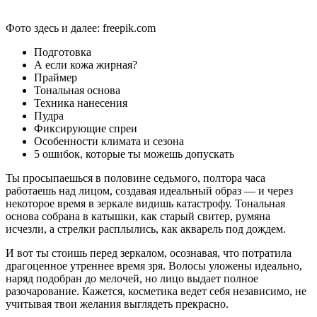
Фото здесь и далее: freepik.com
Подготовка
А если кожа жирная?
Праймер
Тональная основа
Техника нанесения
Пудра
Фиксирующие спреи
Особенности климата и сезона
5 ошибок, которые ты можешь допускать
Ты просыпаешься в половине седьмого, полтора часа
работаешь над лицом, создавая идеальный образ — и через
некоторое время в зеркале видишь катастрофу. Тональная
основа собрана в катышки, как старый свитер, румяна
исчезли, а стрелки расплылись, как акварель под дождем.
И вот ты стоишь перед зеркалом, осознавая, что потратила
драгоценное утреннее время зря. Волосы уложены идеально,
наряд подобран до мелочей, но лицо выдает полное
разочарование. Кажется, косметика ведет себя независимо, не
учитывая твои желания выглядеть прекрасно.