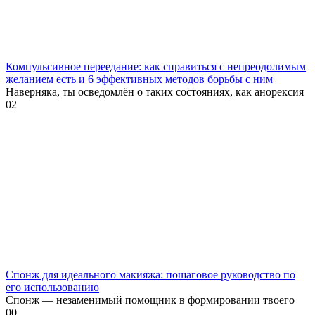
Компульсивное переедание: как справиться с непреодолимым
желанием есть и 6 эффективных методов борьбы с ним
Наверняка, ты осведомлён о таких состояниях, как анорексия
0
2
Спонж для идеального макияжа: пошаговое руководство по
его использованию
Спонж — незаменимый помощник в формировании твоего
0
0