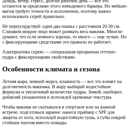
Дождь, ветер, стресс, долгий рабочий день — все это
останется за пределами этого невидимого барьера. Но мейкап-
магия требует точности в исполнении, поэтому важно
использовать спрей правильно.
Не переусердствуй: один-два пшика с расстояния 20-30 см.
Слишком мокрое лицо может размыть весь макияж. Многие
думают, что если немного хорошо, то много — еще лучше. Но
с фиксирующими средствами это правило не работает.
Альтернатива спрею — специальная прозрачная сеттинг-
пудра с фиксирующими свойствами.
Особенности климата и сезона
Летняя жара, зимний мороз, влажность — все это влияет на
долговечность макияжа. В жару выбирай водостойкие
формулы и увеличивай количество пудры. Зимой, наоборот,
добавляй увлажнения и используй кремовые текстуры.
Чтобы макияж не скатывался в спортзале или на важной
встрече, подготовься заранее: нанеси праймер с SPF для
защиты от пота, используй водостойкую тушь, а губы покрой
стойким тинтом вместо помады.