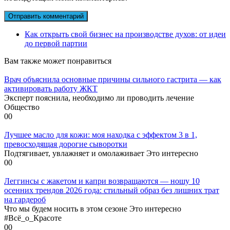
Как открыть свой бизнес на производстве духов: от идеи
до первой партии
Вам также может понравиться
Врач объяснила основные причины сильного гастрита — как
активировать работу ЖКТ
Эксперт пояснила, необходимо ли проводить лечение
Общество
0
0
Лучшее масло для кожи: моя находка с эффектом 3 в 1,
превосходящая дорогие сыворотки
Подтягивает, увлажняет и омолаживает Это интересно
0
0
Леггинсы с жакетом и капри возвращаются — ношу 10
осенних трендов 2026 года: стильный образ без лишних трат
на гардероб
Что мы будем носить в этом сезоне Это интересно
#Всё_о_Красоте
0
0