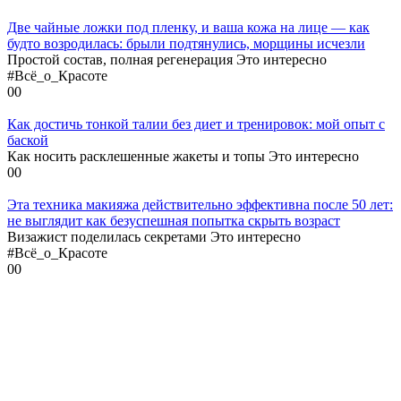
Две чайные ложки под пленку, и ваша кожа на лице — как
будто возродилась: брыли подтянулись, морщины исчезли
Простой состав, полная регенерация Это интересно
#Всё_о_Красоте
0
0
Как достичь тонкой талии без диет и тренировок: мой опыт с
баской
Как носить расклешенные жакеты и топы Это интересно
0
0
Эта техника макияжа действительно эффективна после 50 лет:
не выглядит как безуспешная попытка скрыть возраст
Визажист поделилась секретами Это интересно
#Всё_о_Красоте
0
0