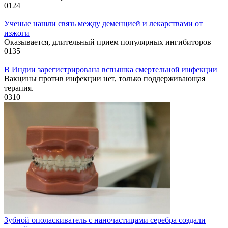
0
124
Ученые нашли связь между деменцией и лекарствами от
изжоги
Оказывается, длительный прием популярных ингибиторов
0
135
В Индии зарегистрирована вспышка смертельной инфекции
Вакцины против инфекции нет, только поддерживающая
терапия.
0
310
Зубной ополаскиватель с наночастицами серебра создали