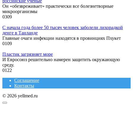
российские ученые
Он «обезвреживает» практически все болезнетворные
микроорганизмы
0
309
С начала года более 50 тысяч человек заболели лихорадкой
денге в Таиланде
Главные очаги инфекции находятся в провинциях Пхукет
0
109
Пластик загрязняет море
И Евросоюз решительно намерен защитить окружающую
среду.
0
122
Соглашение
Контакты
© 2026 yellmed.ru