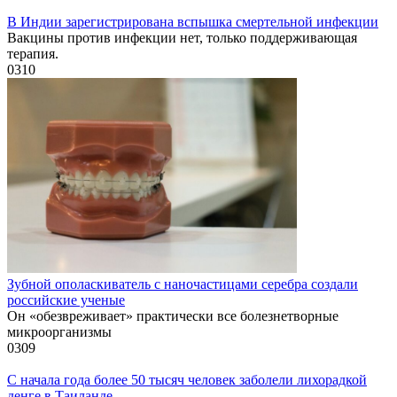
В Индии зарегистрирована вспышка смертельной инфекции
Вакцины против инфекции нет, только поддерживающая
терапия.
0
310
Зубной ополаскиватель с наночастицами серебра создали
российские ученые
Он «обезвреживает» практически все болезнетворные
микроорганизмы
0
309
С начала года более 50 тысяч человек заболели лихорадкой
денге в Таиланде