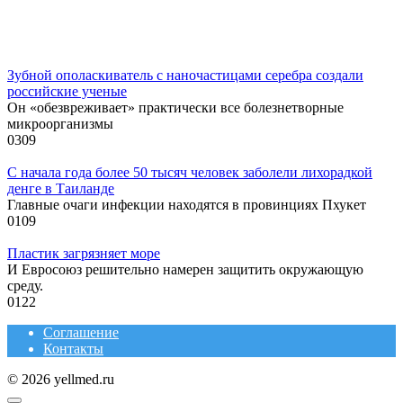
Зубной ополаскиватель с наночастицами серебра создали
российские ученые
Он «обезвреживает» практически все болезнетворные
микроорганизмы
0
309
С начала года более 50 тысяч человек заболели лихорадкой
денге в Таиланде
Главные очаги инфекции находятся в провинциях Пхукет
0
109
Пластик загрязняет море
И Евросоюз решительно намерен защитить окружающую
среду.
0
122
Соглашение
Контакты
© 2026 yellmed.ru