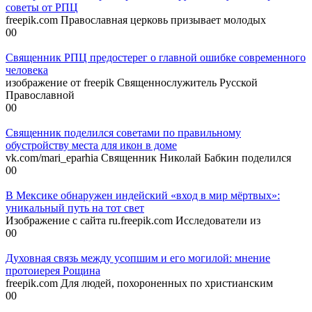
советы от РПЦ
freepik.com Православная церковь призывает молодых
0
0
Священник РПЦ предостерег о главной ошибке современного
человека
изображение от freepik Священнослужитель Русской
Православной
0
0
Священник поделился советами по правильному
обустройству места для икон в доме
vk.com/mari_eparhia Священник Николай Бабкин поделился
0
0
В Мексике обнаружен индейский «вход в мир мёртвых»:
уникальный путь на тот свет
Изображение с сайта ru.freepik.com Исследователи из
0
0
Духовная связь между усопшим и его могилой: мнение
протоиерея Рощина
freepik.com Для людей, похороненных по христианским
0
0