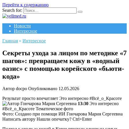
Перейти к содержанию
Search for:
Новости
Интересное
Главная
»
Интересное
Секреты ухода за лицом по методике «7
шагов»: превращаем кожу в «водный
оазис» с помощью корейского «бьюти-
кода»
Автор
docpo
Опубликовано
12.05.2026
Результат просто впечатляет
Это интересно #Всё_о_Красоте
Гончарова Мария Сергеевна
13:30
Это интересно
#Всё_о_Красоте Тематическое фото
Фото: Создано при помощи ИИ
Гончарова Мария Сергеевна
Написать автору Нашли опечатку? Ctrl+Enter
Подход к уходу за кожей в Корее признан одним из самых