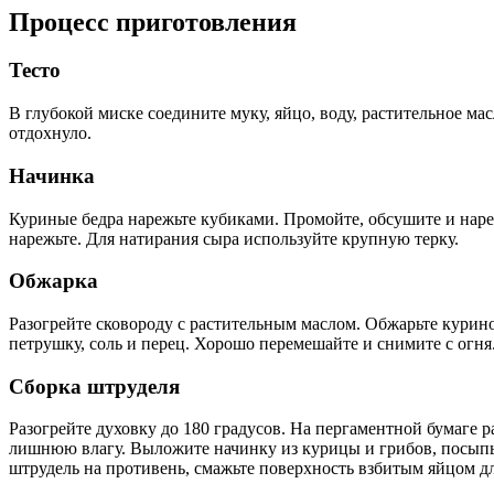
Процесс приготовления
Тесто
В глубокой миске соедините муку, яйцо, воду, растительное ма
отдохнуло.
Начинка
Куриные бедра нарежьте кубиками. Промойте, обсушите и нар
нарежьте. Для натирания сыра используйте крупную терку.
Обжарка
Разогрейте сковороду с растительным маслом. Обжарьте куриное
петрушку, соль и перец. Хорошо перемешайте и снимите с огня
Сборка штруделя
Разогрейте духовку до 180 градусов. На пергаментной бумаге 
лишнюю влагу. Выложите начинку из курицы и грибов, посыпьт
штрудель на противень, смажьте поверхность взбитым яйцом д