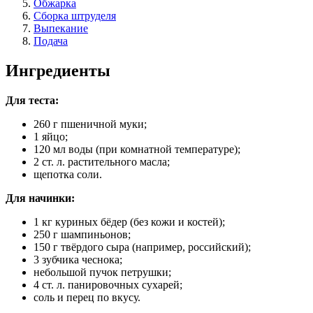
Обжарка
Сборка штруделя
Выпекание
Подача
Ингредиенты
Для теста:
260 г пшеничной муки;
1 яйцо;
120 мл воды (при комнатной температуре);
2 ст. л. растительного масла;
щепотка соли.
Для начинки:
1 кг куриных бёдер (без кожи и костей);
250 г шампиньонов;
150 г твёрдого сыра (например, российский);
3 зубчика чеснока;
небольшой пучок петрушки;
4 ст. л. панировочных сухарей;
соль и перец по вкусу.