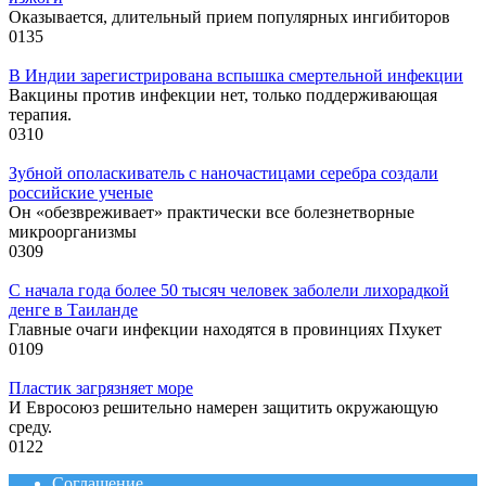
Оказывается, длительный прием популярных ингибиторов
0
135
В Индии зарегистрирована вспышка смертельной инфекции
Вакцины против инфекции нет, только поддерживающая
терапия.
0
310
Зубной ополаскиватель с наночастицами серебра создали
российские ученые
Он «обезвреживает» практически все болезнетворные
микроорганизмы
0
309
С начала года более 50 тысяч человек заболели лихорадкой
денге в Таиланде
Главные очаги инфекции находятся в провинциях Пхукет
0
109
Пластик загрязняет море
И Евросоюз решительно намерен защитить окружающую
среду.
0
122
Соглашение