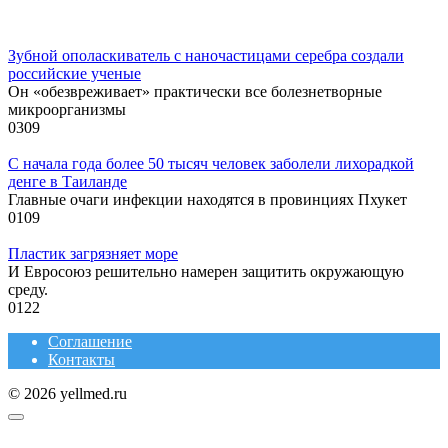
Зубной ополаскиватель с наночастицами серебра создали
российские ученые
Он «обезвреживает» практически все болезнетворные
микроорганизмы
0
309
С начала года более 50 тысяч человек заболели лихорадкой
денге в Таиланде
Главные очаги инфекции находятся в провинциях Пхукет
0
109
Пластик загрязняет море
И Евросоюз решительно намерен защитить окружающую
среду.
0
122
Соглашение
Контакты
© 2026 yellmed.ru