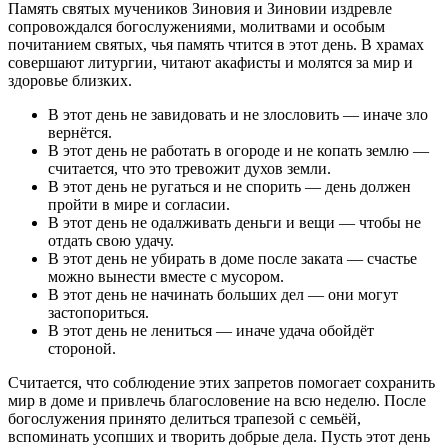
Память святых мучеников Зиновия и Зиновии издревле
сопровождался богослужениями, молитвами и особым
почитанием святых, чья память чтится в этот день. В храмах
совершают литургии, читают акафисты и молятся за мир и
здоровье близких.
В этот день не завидовать и не злословить — иначе зло
вернётся.
В этот день не работать в огороде и не копать землю —
считается, что это тревожит духов земли.
В этот день не ругаться и не спорить — день должен
пройти в мире и согласии.
В этот день не одалживать деньги и вещи — чтобы не
отдать свою удачу.
В этот день не убирать в доме после заката — счастье
можно вынести вместе с мусором.
В этот день не начинать больших дел — они могут
застопориться.
В этот день не лениться — иначе удача обойдёт
стороной.
Считается, что соблюдение этих запретов помогает сохранить
мир в доме и привлечь благословение на всю неделю. После
богослужения принято делиться трапезой с семьёй,
вспоминать усопших и творить добрые дела. Пусть этот день