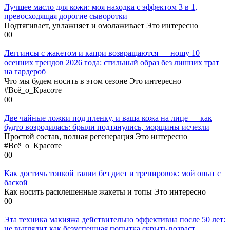
Лучшее масло для кожи: моя находка с эффектом 3 в 1,
превосходящая дорогие сыворотки
Подтягивает, увлажняет и омолаживает Это интересно
0
0
Леггинсы с жакетом и капри возвращаются — ношу 10
осенних трендов 2026 года: стильный образ без лишних трат
на гардероб
Что мы будем носить в этом сезоне Это интересно
#Всё_о_Красоте
0
0
Две чайные ложки под пленку, и ваша кожа на лице — как
будто возродилась: брыли подтянулись, морщины исчезли
Простой состав, полная регенерация Это интересно
#Всё_о_Красоте
0
0
Как достичь тонкой талии без диет и тренировок: мой опыт с
баской
Как носить расклешенные жакеты и топы Это интересно
0
0
Эта техника макияжа действительно эффективна после 50 лет:
не выглядит как безуспешная попытка скрыть возраст