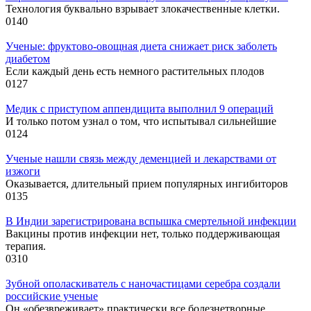
Технология буквально взрывает злокачественные клетки.
0
140
Ученые: фруктово-овощная диета снижает риск заболеть
диабетом
Если каждый день есть немного растительных плодов
0
127
Медик с приступом аппендицита выполнил 9 операций
И только потом узнал о том, что испытывал сильнейшие
0
124
Ученые нашли связь между деменцией и лекарствами от
изжоги
Оказывается, длительный прием популярных ингибиторов
0
135
В Индии зарегистрирована вспышка смертельной инфекции
Вакцины против инфекции нет, только поддерживающая
терапия.
0
310
Зубной ополаскиватель с наночастицами серебра создали
российские ученые
Он «обезвреживает» практически все болезнетворные