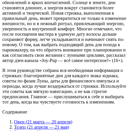
обновлений и ярких впечатлений. Солнце в зените, дни
становятся длиннее, а энергия вокруг становится более
активной и творческой. Новая стрижка, выполненная в
правильный день, может превратиться не только в изменение
внешности, но и в нежный ритуал, привлекающий энергию,
уверенность и внутренний комфорт. Многие отмечают, что
после посещения мастера в удачную дату волосы дольше
сохраняют форму, легче укладываются и начинают сиять по-
новому. О том, как выбрать подходящий день для похода к
парикмахеру, на что обратить внимание при планировании и
как согласовать свои желания с лунными циклами, рассказал
автор дзен-канала «Joy-Pup — всё самое интересное!» (16+).
В этом руководстве собрана вся необходимая информация о
стрижках: благоприятные дни для каждого знака зодиака,
советы по фазам Луны, даты для финансового импульса и
периоды, когда лучше воздержаться от стрижки. Используйте
эти советы как мягкую навигацию, а не как строгие
предписания. Главное — прислушиваться к себе и выбирать
тот день, когда вы чувствуете готовность к изменениям.
Содержание
Овен (21 марта — 20 апреля)
Телец (21 апреля — 21 мая)