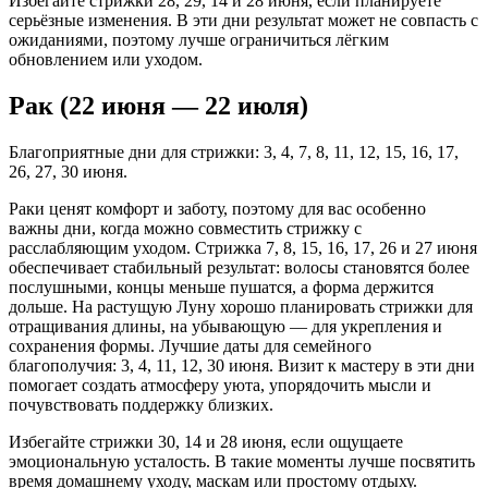
Избегайте стрижки 28, 29, 14 и 28 июня, если планируете
серьёзные изменения. В эти дни результат может не совпасть с
ожиданиями, поэтому лучше ограничиться лёгким
обновлением или уходом.
Рак (22 июня — 22 июля)
Благоприятные дни для стрижки: 3, 4, 7, 8, 11, 12, 15, 16, 17,
26, 27, 30 июня.
Раки ценят комфорт и заботу, поэтому для вас особенно
важны дни, когда можно совместить стрижку с
расслабляющим уходом. Стрижка 7, 8, 15, 16, 17, 26 и 27 июня
обеспечивает стабильный результат: волосы становятся более
послушными, концы меньше пушатся, а форма держится
дольше. На растущую Луну хорошо планировать стрижки для
отращивания длины, на убывающую — для укрепления и
сохранения формы. Лучшие даты для семейного
благополучия: 3, 4, 11, 12, 30 июня. Визит к мастеру в эти дни
помогает создать атмосферу уюта, упорядочить мысли и
почувствовать поддержку близких.
Избегайте стрижки 30, 14 и 28 июня, если ощущаете
эмоциональную усталость. В такие моменты лучше посвятить
время домашнему уходу, маскам или простому отдыху.