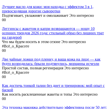
Лучшее масло для кожи: моя находка с эффектом 3 в 1,
превосходящая дорогие сыворотки
Подтягивает, увлажняет и омолаживает Это интересно
0
0
Леггинсы с жакетом и капри возвращаются — ношу 10
осенних трендов 2026 года: стильный образ без лишних трат
на гардероб
Что мы будем носить в этом сезоне Это интересно
#Всё_о_Красоте
0
0
Две чайные ложки под пленку, и ваша кожа на лице — как
будто возродилась: брыли подтянулись, морщины исчезли
Простой состав, полная регенерация Это интересно
#Всё_о_Красоте
0
0
Как достичь тонкой талии без диет и тренировок: мой опыт с
баской
Как носить расклешенные жакеты и топы Это интересно
0
0
Эта техника макияжа действительно эффективна после 50 лет: