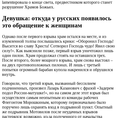
lamentировала о конце света, предвестником которого станет
разрушение Храмов Божьих.
Девушка: откуда у русских появилось
это обращение к женщинам
Однако после первого взрыва храм остался на месте, и из
изумленной толпы послышались крики: «Оборонил Господь!
Высится во славу Христа! Сотворил Господь чудо! Явил свою
силу!». Как выяснили позже, первый взрыв уничтожил лишь
один пилон. Храм продолжал стоять на оставшихся трех.
После второго, более мощного взрыва, храм снова выстоял –
на двух противоположных пилонах. И лишь с третьей
попытки огромный барабан купола накренился и обрушился
внутрь.
Говорили, что третий взрыв, вызванный бессилием
подчиненных, произвел Лазарь Казанович с фразой «Задерем
подол России-матушке!», но на самом деле этот взрыв был
осуществлен самым неопытным из команды рабочих
Флегонтом Морошкиным, которому первоначально было
поручено лишь охранять вход в подрывной пункт. Опытный
же подрывник Мотовилов после неудачных взрывов
растерялся: возможно, из-за полученного от начальства