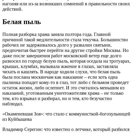
нагоняя или из-за возникших сомнений в правильности своих
действий.
Белая пыль
Полная разборка храма заняла полтора года. Главной
причиной такой медлительности стала текучка. Большинство
рабочих не задерживалось долго у развалин святыни,
предпочитая быстрее перейти на другие стройки Москвы. Но
даже после завершения работ московский ветер еще долго
разносил по городу белую пыль, которая оседала на тротуарах,
крышах, клумбах, вызывала жжение в глазах, заставляла
чихать и кашлять. В народе ходили слухи, что белая пыль
была послана москвичам как наказание – если хоть одна
пылинка попадет кому-то в глаз, тот либо с бельмом проведет
остаток жизни, либо ослепнет. И это считалось меньшим из
наказаний, уготованным уничтожителям храма – не только
тем, кто взрывал и разбирал, но и тем, кто безучастно
наблюдал.
«Окаменевшая Зоя»: что стало с коммунисткой-богохульницей
из Куйбышева
Владимир Серегин: что известно о летчике, который разбился