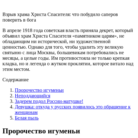
Взрыв храма Христа Спасителя: что побудило саперов
поверить в бога
В апреле 1918 года советская власть приняла декрет, который
объявил храм Христа Спасителя «памятником царям», не
обладающим ни исторической, ни художественной
ценностью. Однако для того, чтобы удалить эту великую
святыню с лица Москвы, большевикам потребовались не
месяцы, а целые годы. Им противостояла не только крепкая
кладка, но и легенда о жутком проклятии, которое витало над
этим местом.
Содержание
Пророчество игуменьи
Неподдающийся
Задерем подол России-матушке!
Девушка: откуда у русских появилось это обращение к
женщинам
Белая пыль
Пророчество игуменьи