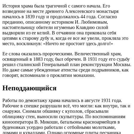
История храма была трагичной с самого начала. Его
возведение на месте древнего Алексеевского монастыря
началось в 1839 году и продолжалось 44 года. Согласно
преданию, описанному историком И. Любимовым,
настоятельницу обители игуменью Клавдию силой
выдворяли из ее келий. В отчаянии она приковала себя
цепями к старому дубу и, когда ее все же увели, прокляла это
место, воскликнув: «Ничто не простоит здесь долго!»
Ее слова оказались пророческими. Величественный храм,
освященный в 1883 году, был обречен. В 1931 году его судьбу
решил сталинский Генеральный план реконструкции Москвы.
Но даже самые убежденные атеисты среди подрывников, как
говорят, вспоминали о проклятии монахини.
Неподдающийся
Работы по демонтажу храма начались в августе 1931 года.
Рабочие в спешке разрушали всё, что могли: как внутри, так и
снаружи. Снимали обшивку с куполов, сбрасывали
облицовку стен, выносили скульптуры. По воспоминаниям
кинооператора В. Микоши, батальоны красноармейцев в
буденовках усердно работали с отбойными молотками,
ломами и кувалдами. Однако огромные плиты песчаника