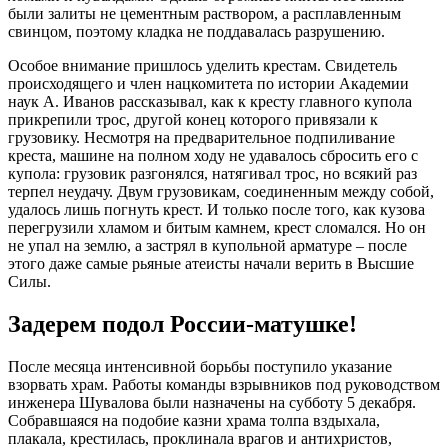
были залиты не цементным раствором, а расплавленным
свинцом, поэтому кладка не поддавалась разрушению.
Особое внимание пришлось уделить крестам. Свидетель
происходящего и член нацкомитета по истории Академии
наук А. Иванов рассказывал, как к кресту главного купола
прикрепили трос, другой конец которого привязали к
грузовику. Несмотря на предварительное подпиливание
креста, машине на полном ходу не удавалось сбросить его с
купола: грузовик разгонялся, натягивал трос, но всякий раз
терпел неудачу. Двум грузовикам, соединенным между собой,
удалось лишь погнуть крест. И только после того, как кузова
перегрузили хламом и битым камнем, крест сломался. Но он
не упал на землю, а застрял в купольной арматуре – после
этого даже самые рьяные атеисты начали верить в Высшие
Силы.
Задерем подол России-матушке!
После месяца интенсивной борьбы поступило указание
взорвать храм. Работы команды взрывников под руководством
инженера Шувалова были назначены на субботу 5 декабря.
Собравшаяся на подобие казни храма толпа вздыхала,
плакала, крестилась, проклинала врагов и антихристов,