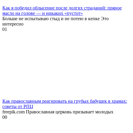
Как я победил облысение после долгих страданий: пряное
масло на голове — и никаких «пустот»
Больше не испытываю стыд и не потею в кепке Это
интересно
0
1
Как православным реагировать на грубых бабушек в храмах:
советы от РПЦ
freepik.com Православная церковь призывает молодых
0
0