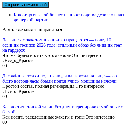
Как открыть свой бизнес на производстве духов: от идеи
до первой партии
Вам также может понравиться
Леггинсы с жакетом и капри возвращаются — ношу 10
осенних трендов 2026 года: стильный образ без лишних трат
на гардероб
Что мы будем носить в этом сезоне Это интересно
#Всё_о_Красоте
0
0
Две чайные ложки под пленку, и ваша кожа на лице — как
будто возродилась: брыли подтянулись, морщины исчезли
Простой состав, полная регенерация Это интересно
#Всё_о_Красоте
0
0
Как достичь тонкой талии без диет и тренировок: мой опыт с
баской
Как носить расклешенные жакеты и топы Это интересно
0
0