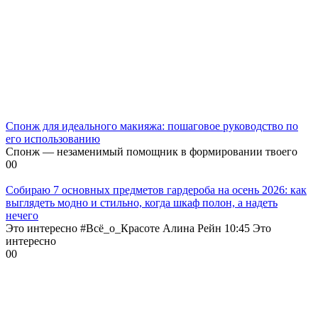
Спонж для идеального макияжа: пошаговое руководство по
его использованию
Спонж — незаменимый помощник в формировании твоего
0
0
Собираю 7 основных предметов гардероба на осень 2026: как
выглядеть модно и стильно, когда шкаф полон, а надеть
нечего
Это интересно #Всё_о_Красоте Алина Рейн 10:45 Это
интересно
0
0