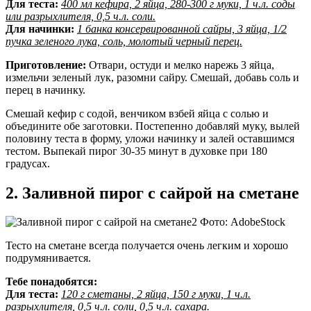
Для теста:
400 мл кефира, 2 яйца, 280-300 г муки, 1 ч.л. соды
или разрыхлителя, 0,5 ч.л. соли.
Для начинки:
1 банка консервированной сайры, 3 яйца, 1/2
пучка зеленого лука, соль, молотый черный перец.
Приготовление:
Отвари, остуди и мелко нарежь 3 яйца,
измельчи зеленый лук, разомни сайру. Смешай, добавь соль и
перец в начинку.
Смешай кефир с содой, венчиком взбей яйца с солью и
объедините обе заготовки. Постепенно добавляй муку, вылей
половину теста в форму, уложи начинку и залей оставшимся
тестом. Выпекай пирог 30-35 минут в духовке при 180
градусах.
2. Заливной пирог с сайрой на сметане
Фото: AdobeStock
Тесто на сметане всегда получается очень легким и хорошо
подрумянивается.
Тебе понадобятся:
Для теста:
120 г сметаны, 2 яйца, 150 г муки, 1 ч.л.
разрыхлителя, 0,5 ч.л. соли, 0,5 ч.л. сахара.