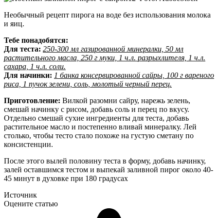
Необычный рецепт пирога на воде без использования молока
и яиц.
Тебе понадобятся:
Для теста:
250-300 мл газированной минералки, 50 мл
растительного масла, 250 г муки, 1 ч.л. разрыхлителя, 1 ч.л.
сахара, 1 ч.л. соли.
Для начинки:
1 банка консервированной сайры, 100 г вареного
риса, 1 пучок зелени, соль, молотый черный перец.
Приготовление:
Вилкой разомни сайру, нарежь зелень,
смешай начинку с рисом, добавь соль и перец по вкусу.
Отдельно смешай сухие ингредиенты для теста, добавь
растительное масло и постепенно вливай минералку. Лей
столько, чтобы тесто стало похоже на густую сметану по
консистенции.
После этого вылей половину теста в форму, добавь начинку,
залей оставшимся тестом и выпекай заливной пирог около 40-
45 минут в духовке при 180 градусах
Источник
Оцените статью