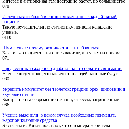
Интерес к антиоксидантам постоянно растет, но большинство
0
78
Излечиться от болей в спине сможет лишь каждый пятый
пациент
Такую неутешительную статистику привели канадские
ученые.
0
110
Шум в ушах: почему возникает и как избавиться
Как только пациенты ни описывают шум в ушах на приеме
0
71
Предвестники сахарного диабета: на что обратить внимание
Ученые подсчитали, что количество людей, которые будут
0
80
Укрепить иммунитет без таблеток: грецкий орех, шиповник и
вкусные специи
Быстрый ритм современной жизни, стрессы, загрязненный
0
66
Ученые выяснили, в каком случае необходимо применять
жаропонижающие средства
Эксперты из Китая полагают, что с температурой тела