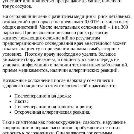
угнетают или полностью прекращают дыхание, изменяют
тонус сосудов.
На сегодняшний день с развитием медицины риск летальных
осложнений при наркозе не превышает 0,001% от числа всех
общих анестезий. Число нелетальных осложнений – 1 на 300
наркозов. При выявлении высокого риска развития
жизнеугрожающих осложнений по результатам
предоперационного обследования врач-анестезиолог может
отказать пациенту в проведении наркоза в амбулаторных
условиях. Поэтому врачу необходимо уделять большое
внимание сбору анамнеза, а пациенту в свою очередь не
утаивать информацию о наличии тех или иных заболеваний,
приёме медикаментов, наличии аллергических реакций.
Возможные осложнения после наркоза у соматически
здорового пациента в стоматологической практике это:
Послеоперационная дрожь;
Икота;
Послеоперационная тошнота и рвота;
Отсроченная аллергическая реакция.
Такие симптомы как головокружение, слабость, нарушение
координации в первые часы после пробуждения не стоит
относить к осложнениям. Они являются допустимым