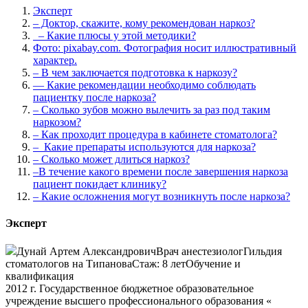
Эксперт
– Доктор, скажите, кому рекомендован наркоз?
– Какие плюсы у этой методики?
Фото: pixabay.com. Фотография носит иллюстративный
характер.
– В чем заключается подготовка к наркозу?
— Какие рекомендации необходимо соблюдать
пациентку после наркоза?
– Сколько зубов можно вылечить за раз под таким
наркозом?
– Как проходит процедура в кабинете стоматолога?
– Какие препараты используются для наркоза?
– Сколько может длиться наркоз?
–В течение какого времени после завершения наркоза
пациент покидает клинику?
– Какие осложнения могут возникнуть после наркоза?
Эксперт
Дунай Артем Александрович
Врач анестезиологГильдия
стоматологов на ТипановаСтаж: 8 летОбучение и
квалификация
2012 г. Государственное бюджетное образовательное
учреждение высшего профессионального образования «