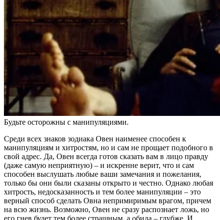
Будьте осторожны с манипуляциями.
Среди всех знаков зодиака Овен наименее способен к
манипуляциям и хитростям, но и сам не прощает подобного в
свой адрес. Да, Овен всегда готов сказать вам в лицо правду
(даже самую неприятную) – и искренне верит, что и сам
способен выслушать любые ваши замечания и пожелания,
только бы они были сказаны открыто и честно. Однако любая
хитрость, недосказанность и тем более манипуляции – это
верный способ сделать Овна непримиримым врагом, причем
на всю жизнь. Возможно, Овен не сразу распознает ложь, но
его гнев будет тем более страшным, а обида – глубже. И