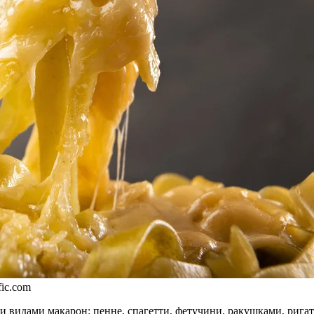
ic.com
 видами макарон: пенне, спагетти, фетучини, ракушками, ригато