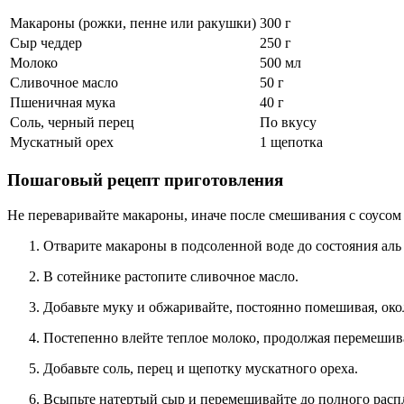
Макароны (рожки, пенне или ракушки)
300 г
Сыр чеддер
250 г
Молоко
500 мл
Сливочное масло
50 г
Пшеничная мука
40 г
Соль, черный перец
По вкусу
Мускатный орех
1 щепотка
Пошаговый рецепт приготовления
Не переваривайте макароны, иначе после смешивания с соусом 
Отварите макароны в подсоленной воде до состояния аль 
В сотейнике растопите сливочное масло.
Добавьте муку и обжаривайте, постоянно помешивая, ок
Постепенно влейте теплое молоко, продолжая перемешиват
Добавьте соль, перец и щепотку мускатного ореха.
Всыпьте натертый сыр и перемешивайте до полного расп