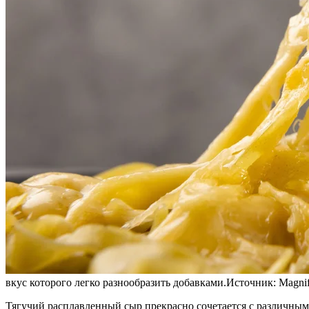
вкус которого легко разнообразить добавками.
Источник:
Magnif
Тягучий расплавленный сыр прекрасно сочетается с различными