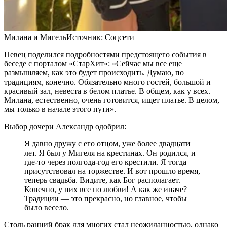
Милана и Мигель
Источник:
Соцсети
Певец поделился подробностями предстоящего события в
беседе с порталом «СтарХит»: «Сейчас мы все еще
размышляем, как это будет происходить. Думаю, по
традициям, конечно. Обязательно много гостей, большой и
красивый зал, невеста в белом платье. В общем, как у всех.
Милана, естественно, очень готовится, ищет платье. В целом,
мы только в начале этого пути».
Выбор дочери Александр одобрил:
Я давно дружу с его отцом, уже более двадцати
лет. Я был у Мигеля на крестинах. Он родился, и
где-то через полгода-год его крестили. Я тогда
присутствовал на торжестве. И вот прошло время,
теперь свадьба. Видите, как Бог располагает.
Конечно, у них все по любви! А как же иначе?
Традиции — это прекрасно, но главное, чтобы
было весело.
Столь ранний брак для многих стал неожиданностью, однако