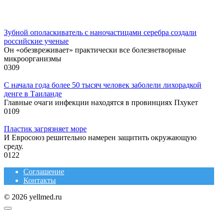
Зубной ополаскиватель с наночастицами серебра создали
российские ученые
Он «обезвреживает» практически все болезнетворные
микроорганизмы
0
309
С начала года более 50 тысяч человек заболели лихорадкой
денге в Таиланде
Главные очаги инфекции находятся в провинциях Пхукет
0
109
Пластик загрязняет море
И Евросоюз решительно намерен защитить окружающую
среду.
0
122
Соглашение
Контакты
© 2026 yellmed.ru