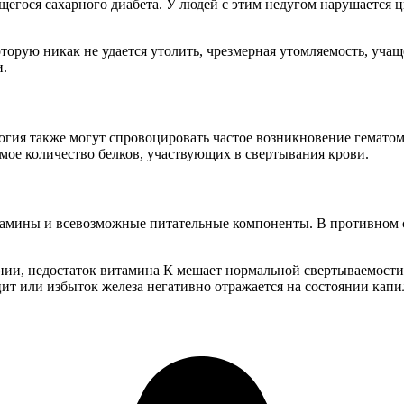
гося сахарного диабета. У людей с этим недугом нарушается цир
оторую никак не удается утолить, чрезмерная утомляемость, уча
и.
логия также могут спровоцировать частое возникновение гемато
мое количество белков, участвующих в свертывания крови.
тамины и всевозможные питательные компоненты. В противном с
нии, недостаток витамина К мешает нормальной свертываемости 
ит или избыток железа негативно отражается на состоянии капи