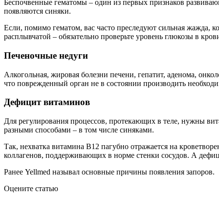
Беспочвенные гематомы – один из первых признаков развивающе
появляются синяки.
Если, помимо гематом, вас часто преследуют сильная жажда, к
расплывчатой – обязательно проверьте уровень глюкозы в кров
Печеночные недуги
Алкогольная, жировая болезни печени, гепатит, аденома, онко
что поврежденный орган не в состоянии производить необходи
Дефицит витаминов
Для регулирования процессов, протекающих в теле, нужны ви
разными способами – в том числе синяками.
Так, нехватка витамина В12 пагубно отражается на кроветворе
коллагенов, поддерживающих в норме стенки сосудов. А дефиц
Ранее Yellmed называл основные причины появления запоров.
Оцените статью