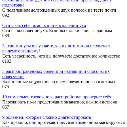
подготовка
С появлением долгожданных двух полосок на тесте почти
0
92
Отит: как себе помочь при воспалении уха
Отит – воспаление уха. Если вы сталкивались с данным
0
89
За три минуты вы узнаете, каких витаминов не хватает
вашему организму!
Есть уверенность, что вы получаете достаточное количество
0
103
5 распространенных болей при овуляции и способы их
облегчения
Болезненные ощущения во время овуляторного симптома
0
75
10 симптомов тревожного расстройства: проверьте себя
Переживать из-за предстоящих экзаменов, важной встречи
0
67
9 болезней, которые сложно диагностировать
Как правило, они протекают бессимптомно либо маскируются