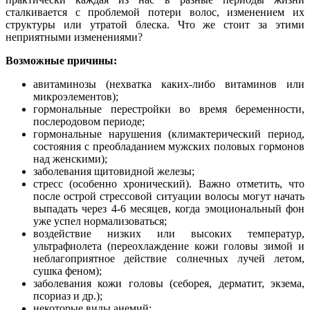
сталкивается с проблемой потери волос, изменением их
структуры или утратой блеска. Что же стоит за этими
неприятными изменениями?
Возможные причины:
авитаминозы (нехватка каких-либо витаминов или
микроэлементов);
гормональные перестройки во время беременности,
послеродовом периоде;
гормональные нарушения (климактерический период,
состояния с преобладанием мужских половых гормонов
над женскими);
заболевания щитовидной железы;
стресс (особенно хронический). Важно отметить, что
после острой стрессовой ситуации волосы могут начать
выпадать через 4-6 месяцев, когда эмоциональный фон
уже успел нормализоваться;
воздействие низких или высоких температур,
ультрафиолета (переохлаждение кожи головы зимой и
неблагоприятное действие солнечных лучей летом,
сушка феном);
заболевания кожи головы (себорея, дерматит, экзема,
псориаз и др.);
некоторые виды анемий;