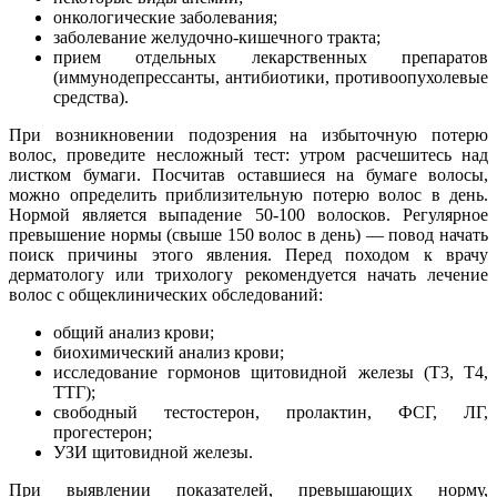
онкологические заболевания;
заболевание желудочно-кишечного тракта;
прием отдельных лекарственных препаратов
(иммунодепрессанты, антибиотики, противоопухолевые
средства).
При возникновении подозрения на избыточную потерю
волос, проведите несложный тест: утром расчешитесь над
листком бумаги. Посчитав оставшиеся на бумаге волосы,
можно определить приблизительную потерю волос в день.
Нормой является выпадение 50-100 волосков. Регулярное
превышение нормы (свыше 150 волос в день) — повод начать
поиск причины этого явления. Перед походом к врачу
дерматологу или трихологу рекомендуется начать лечение
волос с общеклинических обследований:
общий анализ крови;
биохимический анализ крови;
исследование гормонов щитовидной железы (Т3, Т4,
ТТГ);
свободный тестостерон, пролактин, ФСГ, ЛГ,
прогестерон;
УЗИ щитовидной железы.
При выявлении показателей, превышающих норму,