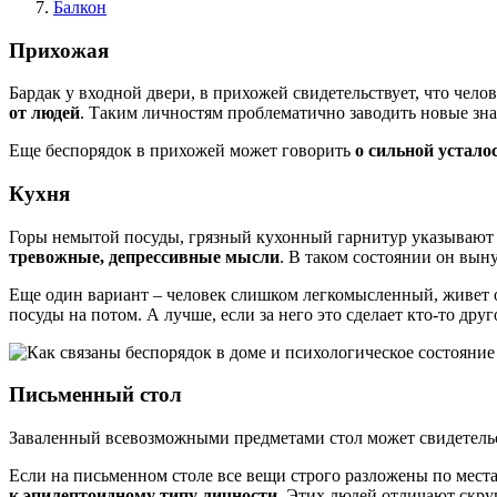
Балкон
Прихожая
Бардак у входной двери, в прихожей свидетельствует, что чел
от людей
. Таким личностям проблематично заводить новые зн
Еще беспорядок в прихожей может говорить
о сильной устало
Кухня
Горы немытой посуды, грязный кухонный гарнитур указывают н
тревожные, депрессивные мысли
. В таком состоянии он вын
Еще один вариант – человек слишком легкомысленный, живет 
посуды на потом. А лучше, если за него это сделает кто-то друг
Письменный стол
Заваленный всевозможными предметами стол может свидетель
Если на письменном столе все вещи строго разложены по местам
к эпилептоидному типу личности
. Этих людей отличают скру