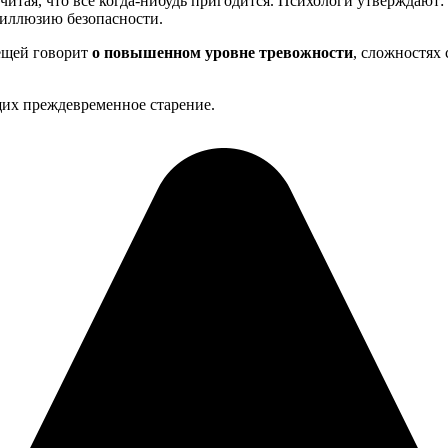
итая, что все когда-нибудь пригодится. Психологи утверждают:
 иллюзию безопасности.
вещей говорит
о повышенном уровне тревожности
, сложностях
щих преждевременное старение.