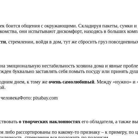
овек боится общения с окружающими. Складируя пакеты, сумки и 
акомства, они испытывают дискомфорт, находясь в больших комп
сти
, стремлении, войдя в дом, тут же сбросить груз повседневных
а эмоциональную нестабильность хозяина дома и явные проблем
ужден буквально заставлять себя помыть посуду или принять душ
одним днем, к тому же
очень самолюбивый
. Между «нужно» и 
ой.
Фото: pixabay.com
ствовать
о творческих наклонностях
его обладателя, а также в
 либо рассортированы по какому-то признаку – к примеру, по цве
пулезность, стремление все разложить по полочкам.