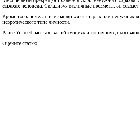
Многие люди превращают балкон в склад ненужного барахла, сч
страхах человека
. Складируя различные предметы, он создает
Кроме того, нежелание избавляться от старых или ненужных 
невротического типа личности.
Ранее Yellmed рассказывал об эмоциях и состояниях, вызываю
Оцените статью