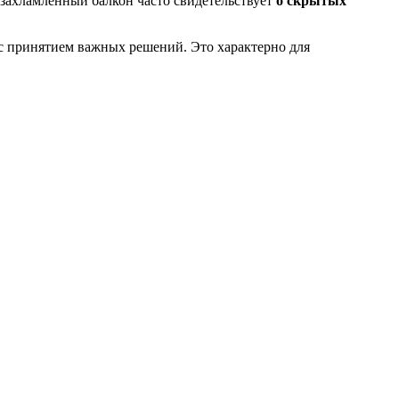
 захламленный балкон часто свидетельствует
о скрытых
 с принятием важных решений. Это характерно для