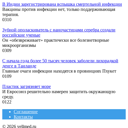
В Индии зарегистрирована вспышка смертельной инфекции
Вакцины против инфекции нет, только поддерживающая
терапия.
0
310
Зубной ополаскиватель с наночастицами серебра создали
российские ученые
Он «обезвреживает» практически все болезнетворные
микроорганизмы
0
309
С начала года более 50 тысяч человек заболели лихорадкой
денге в Таиланде
Главные очаги инфекции находятся в провинциях Пхукет
0
109
Пластик загрязняет море
И Евросоюз решительно намерен защитить окружающую
среду.
0
122
Соглашение
Контакты
© 2026 yellmed.ru