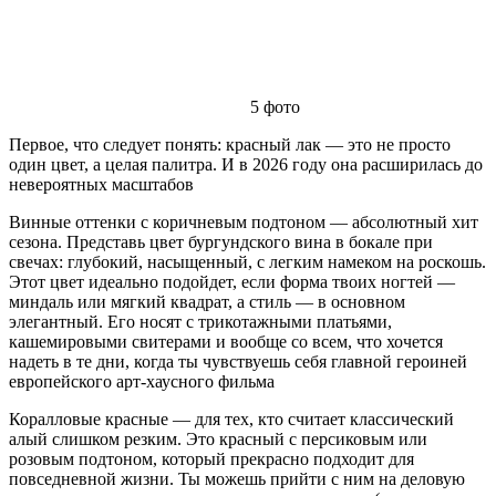
5
фото
Первое, что следует понять: красный лак — это не просто
один цвет, а целая палитра. И в 2026 году она расширилась до
невероятных масштабов
Винные оттенки с коричневым подтоном — абсолютный хит
сезона. Представь цвет бургундского вина в бокале при
свечах: глубокий, насыщенный, с легким намеком на роскошь.
Этот цвет идеально подойдет, если форма твоих ногтей —
миндаль или мягкий квадрат, а стиль — в основном
элегантный. Его носят с трикотажными платьями,
кашемировыми свитерами и вообще со всем, что хочется
надеть в те дни, когда ты чувствуешь себя главной героиней
европейского арт-хаусного фильма
Коралловые красные — для тех, кто считает классический
алый слишком резким. Это красный с персиковым или
розовым подтоном, который прекрасно подходит для
повседневной жизни. Ты можешь прийти с ним на деловую