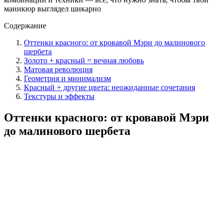
маникюр выглядел шикарно
Содержание
Оттенки красного: от кровавой Мэри до малинового
шербета
Золото + красный = вечная любовь
Матовая революция
Геометрия и минимализм
Красный + другие цвета: неожиданные сочетания
Текстуры и эффекты
Оттенки красного: от кровавой Мэри
до малинового шербета