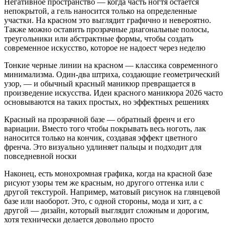
Негативное пространство — когда часть ногтя остается
непокрытой, а гель наносится только на определенные
участки. На красном это выглядит графично и невероятно.
Также можно оставить прозрачные диагональные полосы,
треугольники или абстрактные формы, чтобы создать
современное искусство, которое не надоест через неделю
Тонкие черные линии на красном — классика современного
минимализма. Один-два штриха, создающие геометрический
узор, — и обычный красный маникюр превращается в
произведение искусства. Идеи красного маникюра 2026 часто
основываются на таких простых, но эффектных решениях
Красный на прозрачной базе — обратный френч и его
вариации. Вместо того чтобы покрывать весь ноготь, лак
наносится только на кончик, создавая эффект цветного
френча. Это визуально удлиняет пальцы и подходит для
повседневной носки
Наконец, есть монохромная графика, когда на красной базе
рисуют узоры тем же красным, но другого оттенка или с
другой текстурой. Например, матовый рисунок на глянцевой
базе или наоборот. Это, с одной стороны, мода и хит, а с
другой — дизайн, который выглядит сложным и дорогим,
хотя технически делается довольно просто