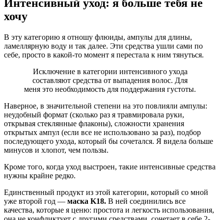
Интенсивный уход: я больше тебя не
хочу
В эту категорию я отношу флюиды, ампулы для длины,
ламеллярную воду и так далее. Эти средства ушли сами по
себе, просто в какой-то момент я перестала к ним тянуться.
Исключение в категории интенсивного ухода
составляют средства от выпадения волос.
Для
меня это необходимость для поддержания густоты.
Наверное, в значительной степени на это повлияли ампулы:
неудобный формат (сколько раз я травмировала руки,
открывая стеклянные флаконы), сложности хранения
открытых ампул (если все не использовано за раз), подбор
последующего ухода, который бы сочетался. Я видела больше
минусов и хлопот, чем пользы.
Кроме того, когда уход выстроен, такие интенсивные средства
нужны крайне редко.
Единственный продукт из этой категории, который со мной
уже второй год —
маска K18.
В ней соединились все
качества, которые я ценю: простота и легкость использования,
она не конфликтует с другими средствами, сочетает в себе 2-