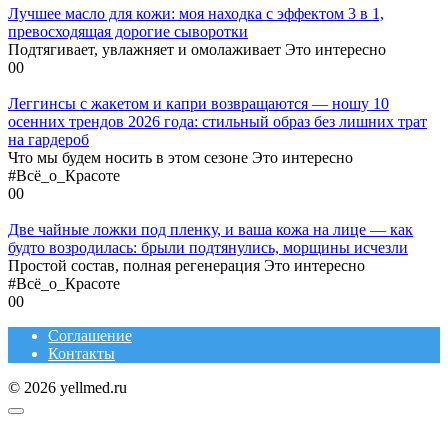
Лучшее масло для кожи: моя находка с эффектом 3 в 1,
превосходящая дорогие сыворотки
Подтягивает, увлажняет и омолаживает Это интересно
0
0
Леггинсы с жакетом и капри возвращаются — ношу 10
осенних трендов 2026 года: стильный образ без лишних трат
на гардероб
Что мы будем носить в этом сезоне Это интересно
#Всё_о_Красоте
0
0
Две чайные ложки под пленку, и ваша кожа на лице — как
будто возродилась: брыли подтянулись, морщины исчезли
Простой состав, полная регенерация Это интересно
#Всё_о_Красоте
0
0
Соглашение
Контакты
© 2026 yellmed.ru