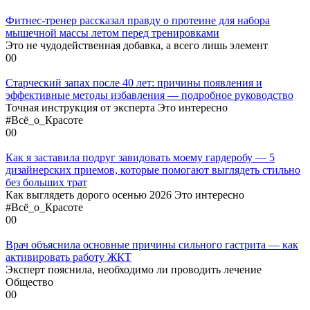
Фитнес-тренер рассказал правду о протеине для набора
мышечной массы летом перед тренировками
Это не чудодейственная добавка, а всего лишь элемент
0
0
Старческий запах после 40 лет: причины появления и
эффективные методы избавления — подробное руководство
Точная инструкция от эксперта Это интересно
#Всё_о_Красоте
0
0
Как я заставила подруг завидовать моему гардеробу — 5
дизайнерских приемов, которые помогают выглядеть стильно
без больших трат
Как выглядеть дорого осенью 2026 Это интересно
#Всё_о_Красоте
0
0
Врач объяснила основные причины сильного гастрита — как
активировать работу ЖКТ
Эксперт пояснила, необходимо ли проводить лечение
Общество
0
0