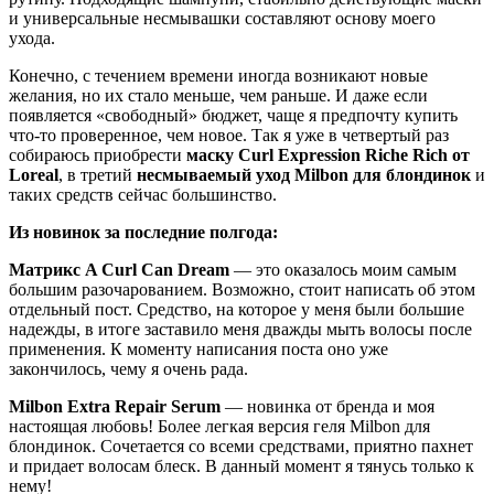
и универсальные несмывашки составляют основу моего
ухода.
Конечно, с течением времени иногда возникают новые
желания, но их стало меньше, чем раньше. И даже если
появляется «свободный» бюджет, чаще я предпочту купить
что-то проверенное, чем новое. Так я уже в четвертый раз
собираюсь приобрести
маску Curl Expression Riche Rich от
Loreal
, в третий
несмываемый уход Milbon
для блондинок
и
таких средств сейчас большинство.
Из новинок за последние полгода:
Матрикс A Curl Can Dream
— это оказалось моим самым
большим разочарованием. Возможно, стоит написать об этом
отдельный пост. Средство, на которое у меня были большие
надежды, в итоге заставило меня дважды мыть волосы после
применения. К моменту написания поста оно уже
закончилось, чему я очень рада.
Milbon Extra Repair Serum
— новинка от бренда и моя
настоящая любовь! Более легкая версия геля Milbon для
блондинок. Сочетается со всеми средствами, приятно пахнет
и придает волосам блеск. В данный момент я тянусь только к
нему!