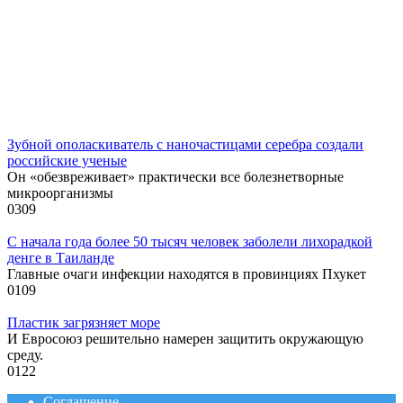
Зубной ополаскиватель с наночастицами серебра создали
российские ученые
Он «обезвреживает» практически все болезнетворные
микроорганизмы
0
309
С начала года более 50 тысяч человек заболели лихорадкой
денге в Таиланде
Главные очаги инфекции находятся в провинциях Пхукет
0
109
Пластик загрязняет море
И Евросоюз решительно намерен защитить окружающую
среду.
0
122
Соглашение