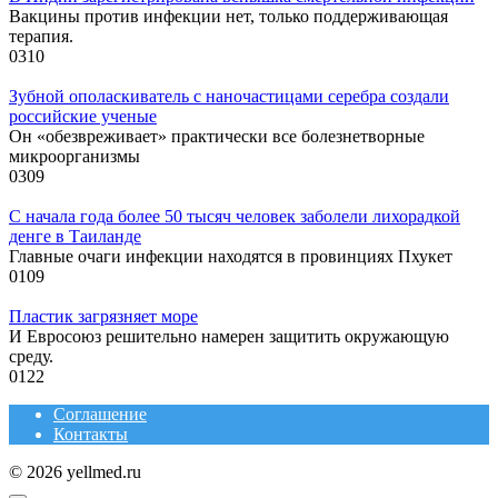
Вакцины против инфекции нет, только поддерживающая
терапия.
0
310
Зубной ополаскиватель с наночастицами серебра создали
российские ученые
Он «обезвреживает» практически все болезнетворные
микроорганизмы
0
309
С начала года более 50 тысяч человек заболели лихорадкой
денге в Таиланде
Главные очаги инфекции находятся в провинциях Пхукет
0
109
Пластик загрязняет море
И Евросоюз решительно намерен защитить окружающую
среду.
0
122
Соглашение
Контакты
© 2026 yellmed.ru